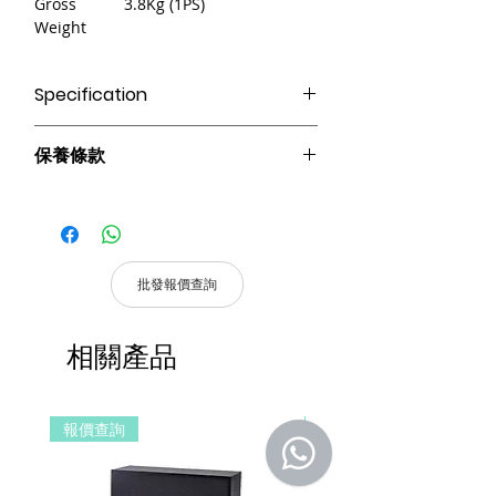
Gross
3.8Kg (1PS)
Weight
Specification
● 內置收音機、藍牙、usb 功能。
保養條款
● 2個MIC輸入，2個EMC輸入，2個線路
輸入，1個線路輸出。
請妥善保管購買發票，以作為購買證
● 揚聲器輸出100V 或70V & 4 -16 Ω。
明及維修憑證。
● 支持紅外遙控。
憑購買發票，全系列產品享 1 年保
● 具有優先級功能，優先級為
固。
EMC/MIC1>AUX1/AUX2/MIC2。
批發報價查詢
● 具有主音量控制、MIC & Line 獨立音量
產品皆有一年保固，原廠保留產品規格修
控制、高音和低音音量控制。
改權利，請以實際收到貨品為準。
相關產品
a. 保固範圍內： 符合保固範圍內之產
品，若經界定為到貨即損者，如需退換
貨，原廠將提供新品以代替維修，相關產
報價查詢
報價查詢
品費用及運費由 MetaMall.hk 官方負
擔。
b. 保固範圍外：