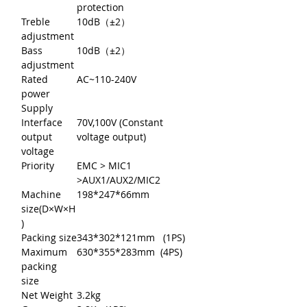
protection
Treble
10dB（±2）
adjustment
Bass
10dB（±2）
adjustment
Rated
AC~110-240V
power
Supply
Interface
70V,100V (Constant
output
voltage output)
voltage
Priority
EMC > MIC1
>AUX1/AUX2/MIC2
Machine
198*247*66mm
size(D×W×H
)
Packing size
343*302*121mm (1PS)
Maximum
630*355*283mm (4PS)
packing
size
Net Weight
3.2kg