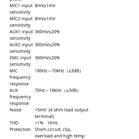
MIC1 input
8mV±1mV
sensitivity
MIC2 input
8mV±1mV
sensitivity
AUX1 input
360mV±20%
sensitivity
AUX2 input
360mV±20%
sensitivity
EMC input
360mV±20%
sensitivity
MIC
180Hz～10kHz（±3dB）
frequency
response
AUX
70Hz～16kHz（±3dB）
frequency
response
Noise
<5mV (4 ohm load output
terminal)
THD
<1% 1KHz
Protection
Short-circuit, clip,
overload and high temp