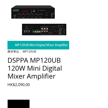
庫存單位： MP120UB
DSPPA MP120UB
120W Mini Digital
Mixer Amplifier
價格
HK$2,090.00
數量
*