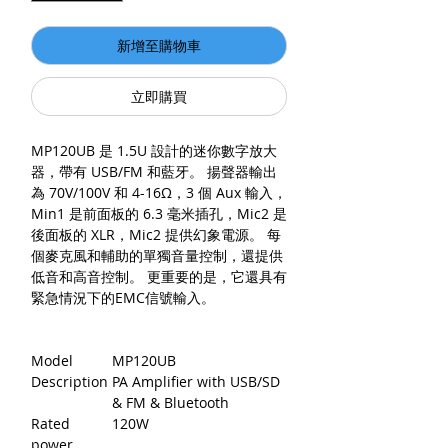
新增至購物車
立即購買
MP120UB 是 1.5U 設計的迷你數字放大
器，帶有 USB/FM 和藍牙。 揚聲器輸出
為 70V/100V 和 4-16Ω，3 個 Aux 輸入，
Min1 是前面板的 6.3 毫米插孔，Mic2 是
後面板的 XLR，Mic2 提供幻象電源。 每
個麥克風和輔助的單獨音量控制，還提供
低音和高音控制。 更重要的是，它還具有
緊急情況下的EMC信號輸入。
Model
MP120UB
Description
PA Amplifier with USB/SD
& FM & Bluetooth
Rated
120W
power