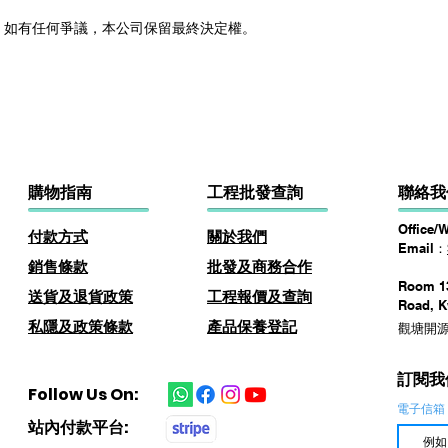
 如有任何爭議，本公司保留最終決定權。
購物指南
​工程批發查詢
聯絡我
Office/
付款方式
關於
我
們
Email：
​銷售條款
批發及商務​合作
Room 13
​送貨及退貨政策
​工程報價及查詢
Road, 
私隱及政策條款
產品保養登記
觀塘開源
訂閱我
Follow Us On:
電子信箱
​站內付款平台: