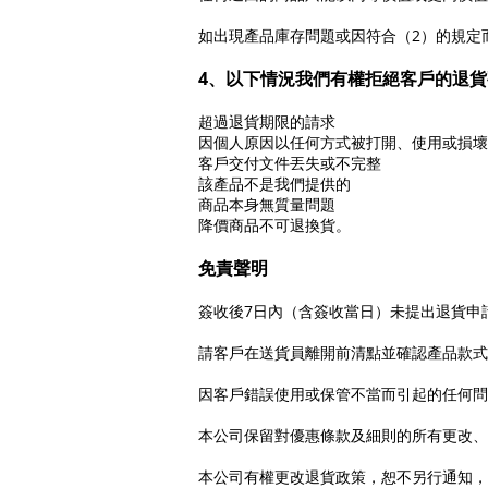
如出現產品庫存問題或因符合（2）的規定
4、以下情況我們有權拒絕客戶的退
超過退貨期限的請求
因個人原因以任何方式被打開、使用或損壞
客戶交付文件丟失或不完整
該產品不是我們提供的
商品本身無質量問題
降價商品不可退換貨。
免責聲明
簽收後7日內（含簽收當日）未提出退貨申
請客戶在送貨員離開前清點並確認產品款式
因客戶錯誤使用或保管不當而引起的任何問
本公司保留對優惠條款及細則的所有更改、
本公司有權更改退貨政策，恕不另行通知，