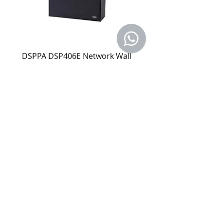
或於保固期限內因人為因素導致故障
損壞或經判定非屬到貨即損者，如需
退換貨，相關產品費用及運費需由客
戶自行負擔。
(2). 上述情形下，建議消費者重新購買
DSPPA DSP406E Network Wall
DSPPA DSP225NM Teac
新品。 如遇產品問題，請聯絡
MetaMall.hk官方客服
Mount Speaker (PoE Power
Speaker
(Service@metamall.hk)，經界定符合
Supply)
價格
HK$0.00
退換貨資格者，我們將安排與您聯
價格
HK$0.00
繫，並提供寄送資訊。
適用地區：本服務只適用指定區域，若產
品不在規定地區購買，或產品移至其他國
家，本維修保養自動失效。
收到產品後，請先務必立即檢查是否有缺
件或新品不良，若發現有新品不良之疑
慮，請勿使用，保持產品全新及完整，並
請於七日內，與我們聯繫做更換哦！
注意！超過七日恕不接受退貨。
商品因拍攝關係顏色可能略有差異，請依
實際商品為主。
購物指南