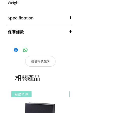
Weight
Specification
● 19”標準機架多通道
保養條款
● 70V/100V 電源輸出可選
● 全數字，4*120W 高效率
請妥善保管購買發票，以作為購買證
● 具有優先輸入功能，100V 輸入可用
明及維修憑證。
● 1U 超薄設計，節省空間和成本
憑購買發票，全系列產品享 1 年保
● 具有待機功能，省電
固。
批發報價查詢
產品皆有一年保固，原廠保留產品規格修
改權利，請以實際收到貨品為準。
相關產品
a. 保固範圍內： 符合保固範圍內之產
品，若經界定為到貨即損者，如需退換
貨，原廠將提供新品以代替維修，相關產
報價查詢
報價查詢
品費用及運費由 MetaMall.hk 官方負
擔。
b. 保固範圍外：
(1). 產品已超過原廠提供之保固期限，