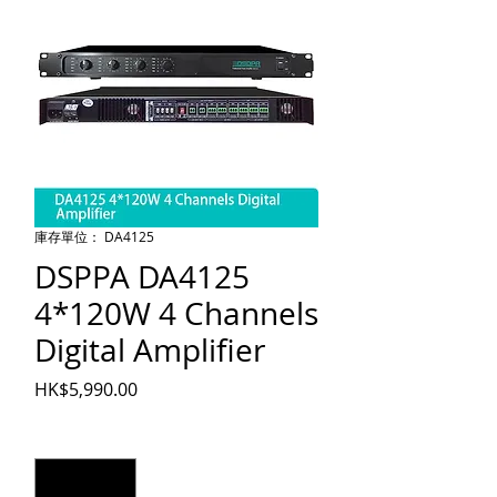
庫存單位： DA4125
DSPPA DA4125
4*120W 4 Channels
Digital Amplifier
價格
HK$5,990.00
數量
*