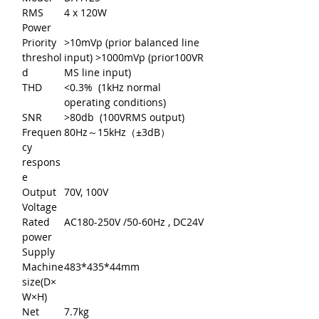
RMS
4 x 120W
Power
Priority
>10mVp (prior balanced line
threshol
input) >1000mVp (prior100VR
d
MS line input)
THD
<0.3% (1kHz normal
operating conditions)
SNR
>80db (100VRMS output)
Frequen
80Hz～15kHz（±3dB）
cy
respons
e
Output
70V, 100V
Voltage
Rated
AC180-250V /50-60Hz , DC24V
power
Supply
Machine
483*435*44mm
size(D×
W×H)
Net
7.7kg