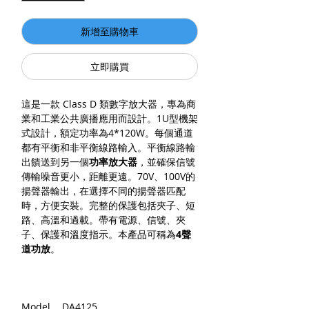
新增至購物車
立即購買
這是一款 Class D 類數字放大器，專為商
業和工業公共廣播應用而設計。1U型機架
式設計，額定功率為4*120W。每個通道
都有平衡和非平衡線路輸入。平衡線路輸
出饋送到另一個
功率放大器
，並確保信號
傳輸噪音更小，距離更遠。70V、100V的
揚聲器輸出，在選擇不同的揚聲器匹配
時，方便安裝。完整的保護包括夾子、短
路、高溫和過載。帶有電源、信號、夾
子、保護和溫度指示。本產品可稱為
4聲
道功放
。
Model
DA4125