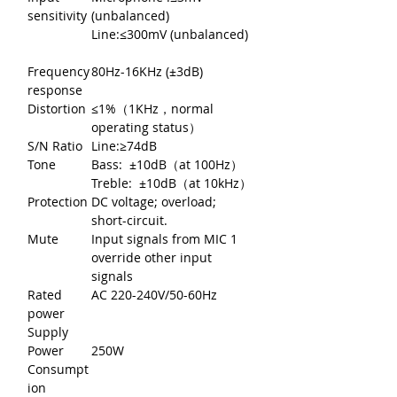
sensitivity
(unbalanced)
Line:≤300mV (unbalanced)
Frequency
80Hz-16KHz (±3dB)
response
Distortion
≤1%（1KHz，normal
operating status）
S/N Ratio
Line:≥74dB
Tone
Bass: ±10dB（at 100Hz）
Treble: ±10dB（at 10kHz）
Protection
DC voltage; overload;
short-circuit.
Mute
Input signals from MIC 1
override other input
signals
Rated
AC 220-240V/50-60Hz
power
Supply
Power
250W
Consumpt
ion