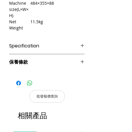
Machine
484×355×88
size(L×W×
H)
Net
11.5kg
Weight
Specification
● 集成MP3 播放器、FM 調諧器、分區器
保養條款
（6 個分區）、前置放大器和功率放大
器。
請妥善保管購買發票，以作為購買證
● 紅外遙控器控制MP3/TUNER，包括模
明及維修憑證。
式切換、節目選擇、音量調節、重複模
憑購買發票，全系列產品享 1 年保
式、EQ模式和USB/SD切換。
固。
● LED 顯示音量、播放狀態、節目編號
批發報價查詢
等。
產品皆有一年保固，原廠保留產品規格修
● 4 路MIC 輸入，3 路AUX 輸入，1 路
改權利，請以實際收到貨品為準。
AUX 輸出。
相關產品
a. 保固範圍內： 符合保固範圍內之產
● 4-16 Ω 額定輸出。
品，若經界定為到貨即損者，如需退換
● 6 區選擇器、單獨的音量控制和每個區
貨，原廠將提供新品以代替維修，相關產
輸出的輸出電平指示。