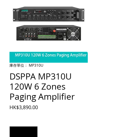
庫存單位： MP310U
DSPPA MP310U
120W 6 Zones
Paging Amplifier
價格
HK$3,890.00
數量
*