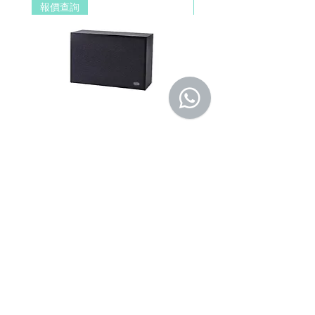
報價查詢
報價查詢
品費用及運費由 MetaMall.hk 官方負
● 優先輸入靜音功能。
擔。
● 高音和低音控制
b. 保固範圍外：
(1). 產品已超過原廠提供之保固期限，
或於保固期限內因人為因素導致故障
損壞或經判定非屬到貨即損者，如需
退換貨，相關產品費用及運費需由客
戶自行負擔。
(2). 上述情形下，建議消費者重新購買
DSPPA DSP406E Network Wall
DSPPA DSP225NM Teac
新品。 如遇產品問題，請聯絡
MetaMall.hk官方客服
Mount Speaker (PoE Power
Speaker
(Service@metamall.hk)，經界定符合
Supply)
價格
HK$0.00
退換貨資格者，我們將安排與您聯
價格
HK$0.00
繫，並提供寄送資訊。
適用地區：本服務只適用指定區域，若產
品不在規定地區購買，或產品移至其他國
家，本維修保養自動失效。
收到產品後，請先務必立即檢查是否有缺
件或新品不良，若發現有新品不良之疑
慮，請勿使用，保持產品全新及完整，並
請於七日內，與我們聯繫做更換哦！