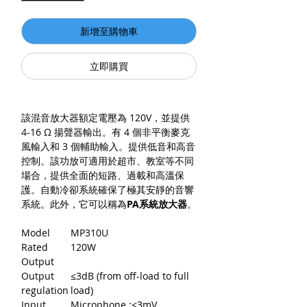
新增至購物車
立即購買
該混音放大器額定電壓為 120V，並提供
4-16 Ω 揚聲器輸出。有 4 個非平衡麥克
風輸入和 3 個輔助輸入。提供低音和高音
控制。該功放可適用於超市、教室等不同
場合，提供全面的短路、過載和高溫保
護。自動冷卻系統確保了極其安靜的音響
系統。此外，它可以稱為
PA系統放大器
。
Model
MP310U
Rated
120W
Output
Output
≤3dB (from off-load to full
regulation
load)
Input
Microphone :≤3mV