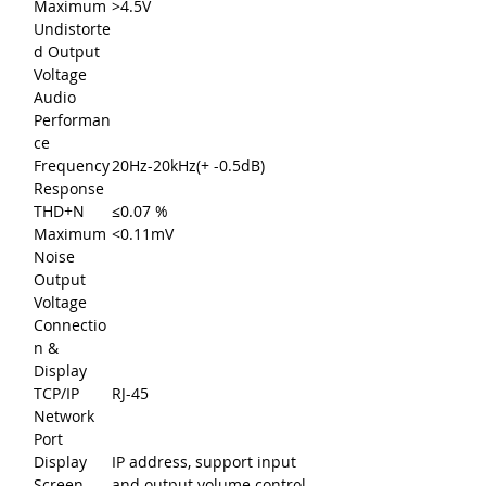
Maximum
>4.5V
Undistorte
d Output
Voltage
Audio
Performan
ce
Frequency
20Hz-20kHz(+ -0.5dB)
Response
THD+N
≤0.07 %
Maximum
<0.11mV
Noise
Output
Voltage
Connectio
n &
Display
TCP/IP
RJ-45
Network
Port
Display
IP address, support input
Screen
and output volume control,