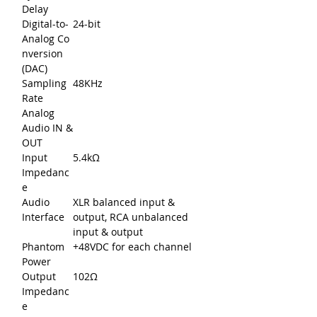
Delay
Digital-to-
24-bit
Analog Co
nversion
(DAC)
Sampling
48KHz
Rate
Analog
Audio IN &
OUT
Input
5.4kΩ
Impedanc
e
Audio
XLR balanced input &
Interface
output, RCA unbalanced
input & output
Phantom
+48VDC for each channel
Power
Output
102Ω
Impedanc
e