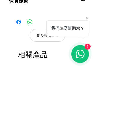
保養條款
● 每通道48V幻象電源。可以通過網絡進
行控制。
請妥善保管購買發票，以作為購買證
● 具有輸入輸出增益控制器、反饋抑制
明及維修憑證。
器、均衡器、混音、混響、壓縮器等DSP
憑購買發票，全系列產品享 1 年保
功能。
我們怎麼幫助您？
固。
● 每個MIC IN 都帶有反饋抑制功能開
批發報價查詢
關。並具有矩陣混音和混響控制功能。
產品皆有一年保固，原廠保留產品規格修
● 具有TCP/IP 協議。
1
改權利，請以實際收到貨品為準。
相關產品
a. 保固範圍內： 符合保固範圍內之產
品，若經界定為到貨即損者，如需退換
貨，原廠將提供新品以代替維修，相關產
報價查詢
報價查詢
品費用及運費由 MetaMall.hk 官方負
擔。
b. 保固範圍外：
(1). 產品已超過原廠提供之保固期限，
或於保固期限內因人為因素導致故障
損壞或經判定非屬到貨即損者，如需
退換貨，相關產品費用及運費需由客
戶自行負擔。
(2). 上述情形下，建議消費者重新購買
DSPPA DSP406E Network Wall
DSPPA DSP225NM Teac
新品。 如遇產品問題，請聯絡