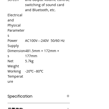
switching of sound card
and Bluetooth, etc.
Electrical
and
Physical
Parameter
s
Power
AC100V---240V 50/60 Hz
Supply
Dimension
481.5mm × 172mm ×
s
177mm
Net
5.7kg
Weight
Working
-20℃--80℃
Temperat
ure
Specification
● 支持MIC IN和LINE IN自由切換。