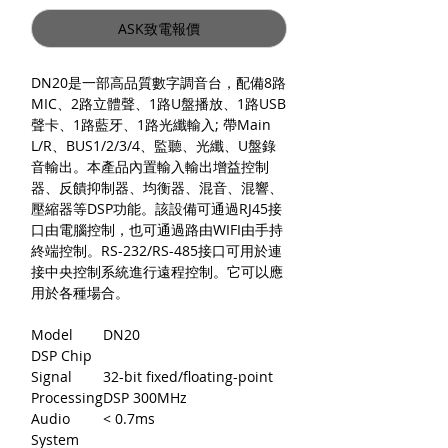
ASK致電報價
DN20是一部高品質數字調音台，配備8路
MIC、2路立體聲、1路U盤播放、1路USB
聲卡、1路藍牙、1路光纖輸入; 帶Main
L/R、BUS1/2/3/4、監聽、光纖、U盤錄
音輸出。本產品內置輸入輸出增益控制
器、反饋抑制器、均衡器、混音、混響、
壓縮器等DSP功能。該設備可通過RJ45接
口由電腦控制，也可通過路由WIFI由手持
終端控制。RS-232/RS-485接口可用於連
接中央控制系統進行遠程控制。它可以應
用於各種場合。
Model
DN20
DSP Chip
Signal
32-bit fixed/floating-point
Processing
DSP 300MHz
Audio
< 0.7ms
System