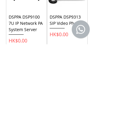
DSPPA DSP9100
DSPPA DSP9313
7U IP Network PA
SIP Video Phone
System Server
價格
HK$0.00
價格
HK$0.00
致電查詢
致電查詢
DSPPA DSP9315
SIP Intercom
Phone
價格
HK$0.00