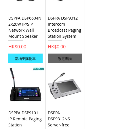
DSPPA DSP6604N
DSPPA DSP9312
2x20W IP/SIP
Intercom
Network Wall
Broadcast Paging
Mount Speaker
Station System
價格
價格
HK$0.00
HK$0.00
新增至購物車
致電查詢
DSPPA DSP9101
DSPPA
IP Remote Paging
DSP9312NS
Station
Server-free