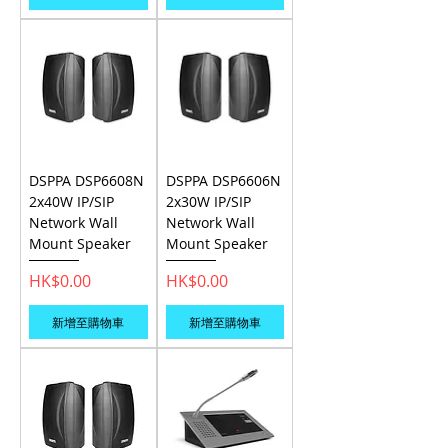
DSPPA DSP6608N
DSPPA DSP6606N
2x40W IP/SIP
2x30W IP/SIP
Network Wall
Network Wall
Mount Speaker
Mount Speaker
價格
價格
HK$0.00
HK$0.00
新增至購物車
新增至購物車