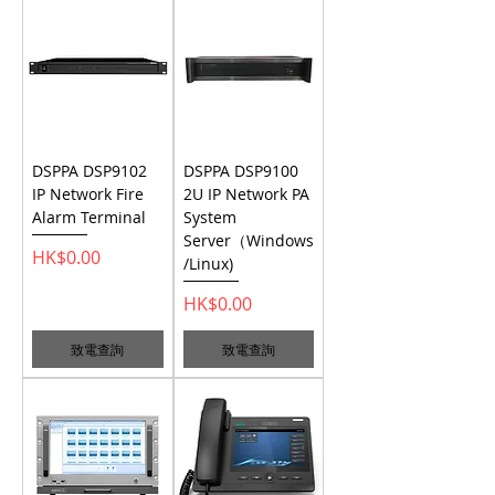
DSPPA DSP9102
DSPPA DSP9100
IP Network Fire
2U IP Network PA
Alarm Terminal
System
Server（Windows
價格
HK$0.00
/Linux)
價格
HK$0.00
致電查詢
致電查詢