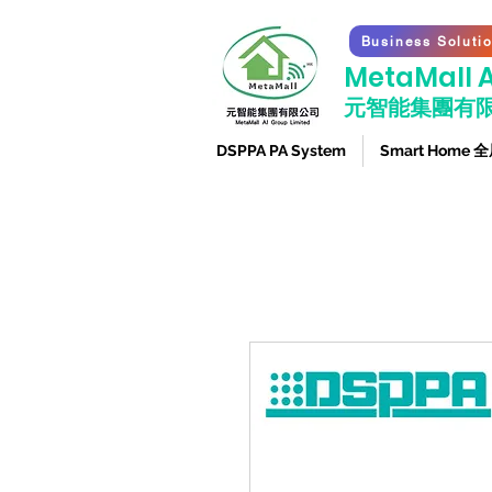
Business Soluti
​MetaMall A
元智能集團有
DSPPA PA System
Smart Home