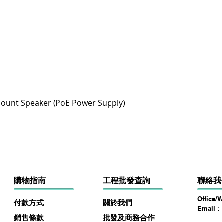
快速瀏覽
ount Speaker (PoE Power Supply)
購物指南
​工程批發查詢
聯絡我
Office/
付款方式
關於
我
們
Email：
​銷售條款
批發及商務​合作