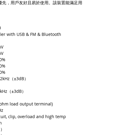
a. 保固範圍內： 
輸入優先，用戶友好且易於使用。該裝置能滿足用
貨即損者，如需退換
關產品費用及運費由 Me
b. 保固範圍外：
(1). 產品已超
U
因人為因素導致故
ier with USB & FM & Bluetooth
如需退換貨，相關
擔。
mV
(2). 上述情形
mV
品問題，請聯絡 Me
0%
(Service@me
0%
我們將安排與您聯
0%
適用地區：本服務只
12kHz（±3dB）
購買，或產品移至其
收到產品後，請先務
5kHz（±3dB）
若發現有新品不良之
整，並請於七日內，
ohm load output terminal)
注意！超過七日恕不
Hz
商品因拍攝關係顏色
cuit, clip, overload and high temp
n
2）