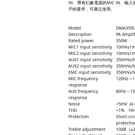
IN、帶有幻象電源的MIC IN、
戶的要求，可廣泛使用。
Model
DMA350
Description
PA Amplif
Rated power
350W
MIC1 input sensitivity
10mV±1
MIC2 input sensitivity
10mV±1
AUX1 input sensitivity
350mV±5
AUX2 input sensitivity
350mV±5
EMC input sensitivity
350mV±5
MIC frequency
120Hz～
response
AUX frequency
80Hz～1
response
Noise
<5mV (4 
THD
<1% 1K
Protection
Short-cir
protectio
Treble adjustment
10dB（±