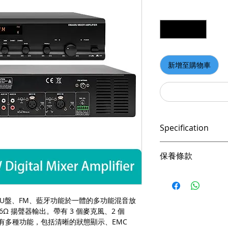
數量
*
新增至購物車
Specification
● 帶段碼管屏，顯示
保養條款
● 具有內置藍牙、FM 
● 帶 3 MIC IN、1 E
請妥善保管購買發
● 支持100V和70V
憑購買發票，全系列
● 可通過紅外遙控器
集U盤、FM、藍牙功能於一體的多功能混音放
● 具有優先級功能，
產品皆有一年保固，
4-16Ω 揚聲器輸出。帶有 3 個麥克風、2 個
MUTE>EMC=Alarm
際收到貨品為準。
。具有多種功能，包括清晰的狀態顯示、EMC
時，不輸出提示音）