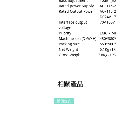
Bass adjustment
10dB（±
Rated power Supply
AC~115-
Rated Output Power
AC~115-
DC24V 1
Interface output
70V,100V 
voltage
Priority
EMC > M
Machine size(D×W×H)
430*380
Packing size
550*500
Net Weight
6.1Kg (1P
Gross Weight
7.
相關產品
報價查詢