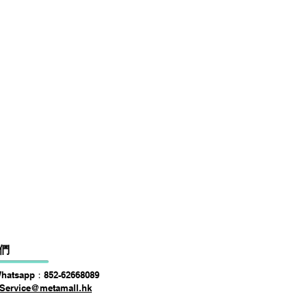
DSPPA DSP225NM Teaching
價格
HK$0.00
們
Whatsapp：852-62668089
Service@metamall.hk