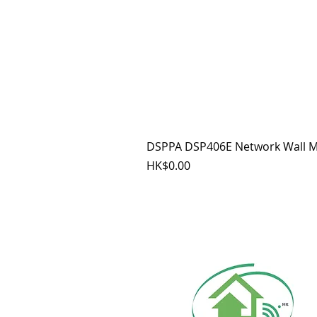
DSPPA DSP406E Network Wall M
價格
HK$0.00