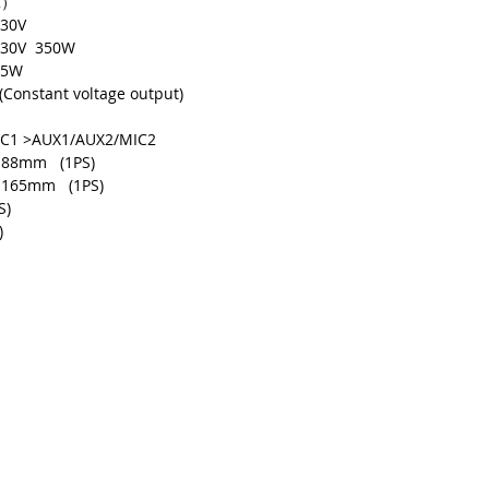
2）
230V
230V 350W
75W
(Constant voltage output)
IC1 >AUX1/AUX2/MIC2
*88mm (1PS)
*165mm (1PS)
S)
6Kg (1PS)