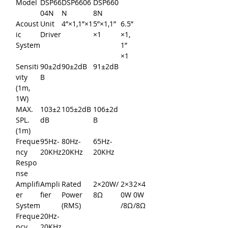
Model
DSP66
DSP6606
DSP660
04N
N
8N
Acoust
Unit
4”×1,1”×1
5”×1,1”
6.5”
ic
Driver
×1
×1,
System
1”
×1
Sensiti
90±2d
90±2dB
91±2dB
vity
B
(1m,
1W)
MAX.
103±2
105±2dB
106±2d
SPL.
dB
B
(1m)
Freque
95Hz-
80Hz-
65Hz-
ncy
20KHz
20KHz
20KHz
Respo
nse
Amplifi
Ampli
Rated
2×20W/
2×3
2×4
er
fier
Power
8Ω
0W
0W
System
(RMS)
/8Ω
/8Ω
Freque
20Hz-
ncy
20KHz