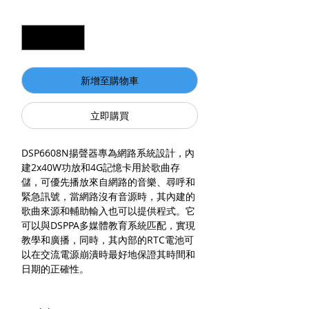
數量
*
新增至購物車
立即購買
DSP6608N揚聲器專為網路系統設計，內
建2x40W功放和4G記憶卡用於歌曲存
儲，可優先播放來自網路的音樂、尋呼和
緊急訊號，當網路沒有音源時，其內建的
歌曲來源和輔助輸入也可以提供程式。它
可以與DSPPA多媒體教育系統匹配，實現
教學和廣播，同時，其內部的RTC電池可
以在交流電源崩潰時最好地保證其時間和
日期的正確性。