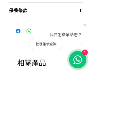
● 集網路終端處理器與高傳真音箱於一體
保養條款
的網路音箱。
● 基於TCP/IP協議，支援LAN和WAN。
請妥善保管購買發票，以作為購買證
● 具備1路網路訊號輸入，1個AUX IN、1
明及維修憑證。
個AUX OUT。
憑購買發票，全系列產品享 1 年保
我們怎麼幫助您？
● 具備網路節目來源及輔助輸入優先功
固。
能。
批發報價查詢
● 配備高保真數位功放，高功率下也能
產品皆有一年保固，原廠保留產品規格修
1
獲得細膩音質。
改權利，請以實際收到貨品為準。
● 具有高品質的聲音，相位倒置設計，高
相關產品
a. 保固範圍內： 符合保固範圍內之產
音揚聲器和低音揚聲器，聲音清晰明亮。
品，若經界定為到貨即損者，如需退換
●額定功率：2x20W/2x30W/2x40W。
貨，原廠將提供新品以代替維修，相關產
● 支援遠端升級。
報價查詢
報價查詢
品費用及運費由 MetaMall.hk 官方負
●網片採用1060純鋁，經硬化、抗氧化處
擔。
理，不易變形、永不生鏽。
b. 保固範圍外：
● 音箱採用UL94V-0級防火加厚ABS材
(1). 產品已超過原廠提供之保固期限，
料，堅固耐用，安全可靠。
或於保固期限內因人為因素導致故障
●單元驅動器 - 高音振膜採用天然絲振
損壞或經判定非屬到貨即損者，如需
膜，低音振膜採用聚丙烯材料製成，具有
退換貨，相關產品費用及運費需由客
3-3.5英吋磁路。
戶自行負擔。
● 安裝支架採用精密防鏽處理。