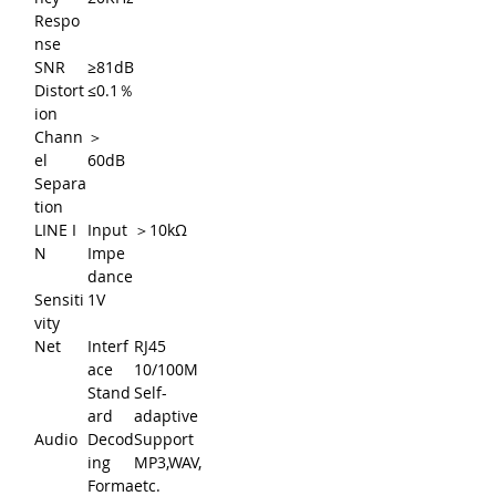
Respo
nse
SNR
≥81dB
Distort
≤0.1％
ion
Chann
＞
el
60dB
Separa
tion
LINE I
Input
＞10kΩ
N
Impe
dance
Sensiti
1V
vity
Net
Interf
RJ45
ace
10/100M
Stand
Self-
ard
adaptive
Audio
Decod
Support
ing
MP3,WAV,
Forma
etc.