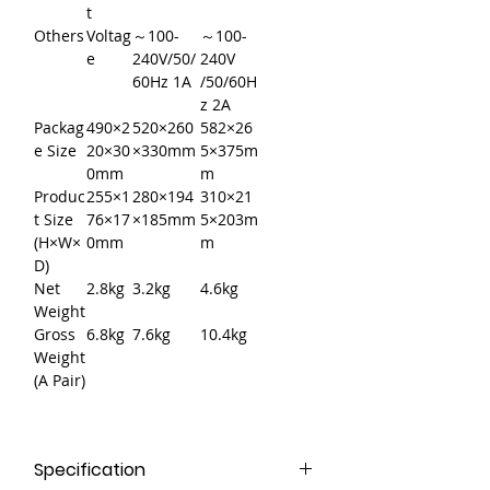
t
Others
Voltag
～100-
～100-
e
240V/50/
240V
60Hz 1A
/50/60H
z 2A
Packag
490×2
520×260
582×26
e Size
20×30
×330mm
5×375m
0mm
m
Produc
255×1
280×194
310×21
t Size
76×17
×185mm
5×203m
(H×W×
0mm
m
D)
Net
2.8kg
3.2kg
4.6kg
Weight
Gross
6.8kg
7.6kg
10.4kg
Weight
(A Pair)
Specification