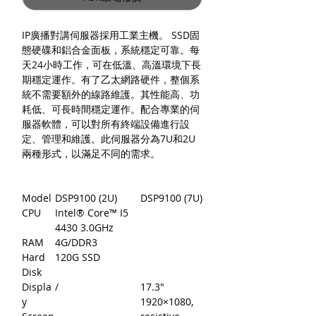
IP廣播對講伺服器採用工業主機。 SSD固
態硬碟和鋁合金面板，系統穩定可靠。每
天24小時工作，可在低溫、高溫環境下長
期穩定運作。有了乙太網路硬件，整個系
統不需要額外的線路維護。其性能高、功
耗低、可長時間穩定運作。配合專業的伺
服器軟體，可以對所有終端設備進行設
定、管理和維護。此伺服器分為7U和2U
兩種形式，以滿足不同的需求。
Model
DSP9100 (2U)
DSP9100 (7U)
CPU
Intel® Core™ I5
4430 3.0GHz
RAM
4G/DDR3
Hard
120G SSD
Disk
Displa
/
17.3″
y
1920×1080,