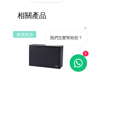
●內建專業的IP廣播對講機管理軟體，對
產品皆有一年保固，原廠保留產品規格修
所有終端設備進行設定、管理與維護，並
改權利，請以實際收到貨品為準。
監控設備狀態。
相關產品
a. 保固範圍內： 符合保固範圍內之產
● 多個USB、VGA接口，方便擴充。
品，若經界定為到貨即損者，如需退換
● 7U 隱藏式推拉鍵盤和觸控板。
貨，原廠將提供新品以代替維修，相關產
●3C 認證，穩定可靠。
報價查詢
報價查詢
品費用及運費由 MetaMall.hk 官方負
我們怎麼幫助您？
擔。
b. 保固範圍外：
(1). 產品已超過原廠提供之保固期限，
1
或於保固期限內因人為因素導致故障
損壞或經判定非屬到貨即損者，如需
退換貨，相關產品費用及運費需由客
戶自行負擔。
(2). 上述情形下，建議消費者重新購買
DSPPA DSP406E Network Wall
DSPPA DSP225NM Teac
新品。 如遇產品問題，請聯絡
MetaMall.hk官方客服
Mount Speaker (PoE Power
Speaker
(Service@metamall.hk)，經界定符合
Supply)
價格
HK$0.00
退換貨資格者，我們將安排與您聯
價格
HK$0.00
繫，並提供寄送資訊。
適用地區：本服務只適用指定區域，若產
品不在規定地區購買，或產品移至其他國