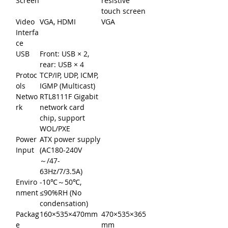
Screen
resistive
touch screen
Video
VGA, HDMI
VGA
Interfa
ce
USB
Front: USB × 2,
rear: USB × 4
Protoc
TCP/IP, UDP, ICMP,
ols
IGMP (Multicast)
Netwo
RTL8111F Gigabit
rk
network card
chip, support
WOL/PXE
Power
ATX power supply
Input
(AC180-240V
～/47-
63Hz/7/3.5A)
Enviro
-10℃～50℃,
nment
≤90%RH (No
condensation)
Packag
160×535×470mm
470×535×365
e
mm