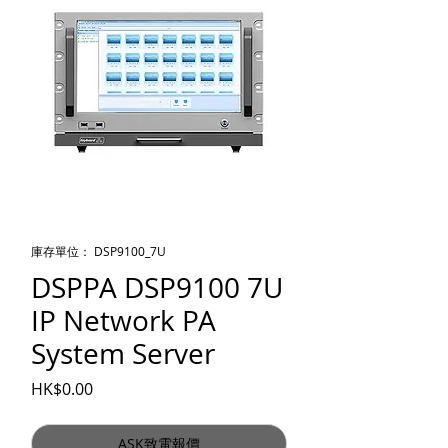
庫存單位： DSP9100_7U
DSPPA DSP9100 7U
IP Network PA
System Server
價格
HK$0.00
ASK致電報價