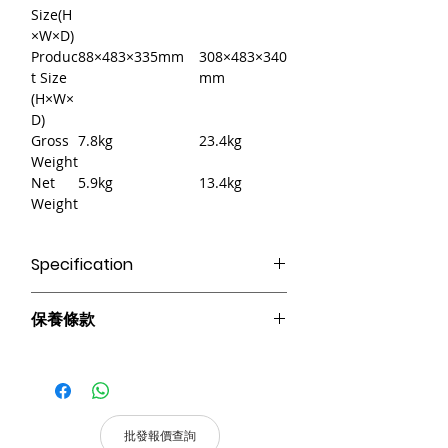
Size(H
×W×D)
Produc
88×483×335mm
308×483×340
t Size
mm
(H×W×
D)
Gross
7.8kg
23.4kg
Weight
Net
5.9kg
13.4kg
Weight
Specification
●10/100M/1000M 自適應，支援
保養條款
DHCP/IP設置，支援LAN和WAN。
● 專業機架箱體設計，鋁合金結構，具有
請妥善保管購買發票，以作為購買證
較高的防磁、防塵、抗衝擊能力。
明及維修憑證。
●採用17.3吋觸控螢幕（僅限7U），內建
憑購買發票，全系列產品享 1 年保
大容量SSD，具有觸控靈敏、讀寫速度
固。
快、功耗低等特點。
批發報價查詢