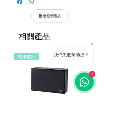
● 具有分區尋呼和群組分區功能。
憑購買發票，全系列產品享 1 年保
● 可依需求顯示需要注意的分區和群組。
固。
● 可查看分區的狀態資訊。
批發報價查詢
● 具有多段電平指示功能，尋呼聲壓更直
產品皆有一年保固，原廠保留產品規格修
觀。
改權利，請以實際收到貨品為準。
● 將主機節目庫中的歌曲廣播到各個分
相關產品
a. 保固範圍內： 符合保固範圍內之產
區。
品，若經界定為到貨即損者，如需退換
● 具有保留每次尋呼記錄的功能。
貨，原廠將提供新品以代替維修，相關產
我們怎麼幫助您？
報價查詢
報價查詢
品費用及運費由 MetaMall.hk 官方負
擔。
b. 保固範圍外：
1
(1). 產品已超過原廠提供之保固期限，
或於保固期限內因人為因素導致故障
損壞或經判定非屬到貨即損者，如需
退換貨，相關產品費用及運費需由客
戶自行負擔。
(2). 上述情形下，建議消費者重新購買
DSPPA DSP406E Network Wall
DSPPA DSP225NM Teac
新品。 如遇產品問題，請聯絡
MetaMall.hk官方客服
Mount Speaker (PoE Power
Speaker
(Service@metamall.hk)，經界定符合
Supply)
價格
HK$0.00
退換貨資格者，我們將安排與您聯
價格
HK$0.00