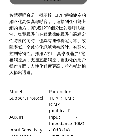
智慧尋呼台是一種基於TCP/IP傳輸協定的
網路化高保真尋呼台，可連接到任何能上
網的地方，實現對200個分區的尋呼與控
制。智慧尋呼台在繼承傳統尋呼台高穩定
性特性的同時，也具有運作穩定可靠、故
障率低、全數位化訊號傳輸設計、智慧化
控制等特性。採用7吋TFT真彩液晶屏+電
容觸控屏，支援五點觸控，圖形化的用戶
操作介面，人性化程度更高，並有輔助輸
入輸出通道。
Model
Parameters
Support Protocol
TCP/IP, ICMP,
IGMP
(multicast)
AUX IN
Input
＞
Impedance
10kΩ
Input Sensitivity
-10dB (1V)