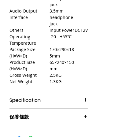
jack
Audio Output
3.5mm
Interface
headphone
jack
Others
Input Power
DC12V
Operating
-20 - +55℃
Temperature
Package Size
170×290×18
(H×W×D)
5mm
Product Size
65×240×150
(H×W×D)
mm
Gross Weight
2.5KG
Net Weight
1.3KG
Specification
●7吋 TFT真彩液晶屏+電容觸控屏，支援
保養條款
五點觸控。
● 最多可控制200個分區，具有一鍵開啟
請妥善保管購買發票，以作為購買證
所有分區的功能。
明及維修憑證。