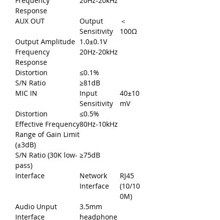
Frequency
20Hz-20kHz
Response
AUX OUT
Output
＜
Sensitivity
100Ω
Output Amplitude
1.0±0.1V
Frequency
20Hz-20kHz
Response
Distortion
≤0.1%
S/N Ratio
≥81dB
MIC IN
Input
40±10
Sensitivity
mV
Distortion
≤0.5%
Effective Frequency
80Hz-10kHz
Range of Gain Limit
(±3dB)
S/N Ratio (30K low-
≥75dB
pass)
Interface
Network
RJ45
Interface
(10/10
0M)
Audio Unput
3.5mm
Interface
headphone