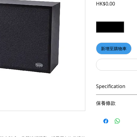
價格
HK$0.00
數量
*
新增至購物車
Specification
●10/100M自適應，
保養條款
區域網路。
●支援音訊格式：MP3
請妥善保管購買發
● 可播放主機系統的
憑購買發票，全系列
● 採用原色海藻漿鼓
音質清晰明亮。
產品皆有一年保固，
● 採用優質纖維板和