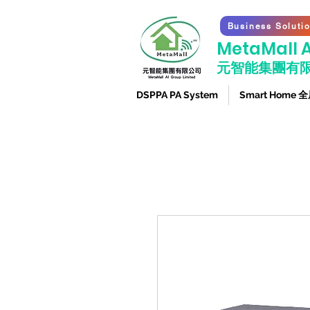
Business Soluti
​MetaMall A
元智能集團有
DSPPA PA System
Smart Home