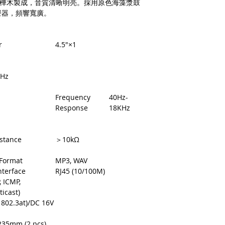
用優質樺木製成，音質清晰明亮。採用原色海藻漿鼓
際收到貨品為準。
● 採用主音箱和副音
聲器，頻響寬廣。
a. 保固範圍內： 
● 附有安裝支架，方
貨即損者，如需退換
關產品費用及運費由 Me
r
4.5"×1
b. 保固範圍外：
(1). 產品已超
因人為因素導致故
kHz
如需退換貨，相關
擔。
Frequency
40Hz-
(2). 上述情形
Response
18KHz
品問題，請聯絡 Me
(Service@me
我們將安排與您聯
istance
＞10kΩ
適用地區：本服務只
購買，或產品移至其
Format
MP3, WAV
收到產品後，請先務
nterface
RJ45 (10/100M)
若發現有新品不良之
 ICMP,
整，並請於七日內，
icast)
注意！超過七日恕不
 802.3at)/DC 16V
商品因拍攝關係顏色
35mm (2 pcs)