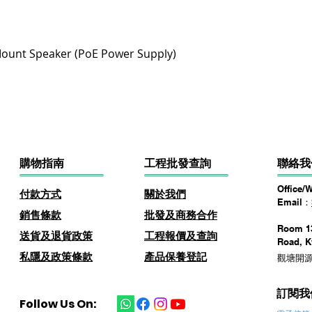
快速瀏覽
ount Speaker (PoE Power Supply)
購物指南
​工程批發查詢
聯絡我
Office/
付款方式
關於
我
們
Email：
​銷售條款
批發及商務​合作
Room 13
​送貨及退貨政策
​工程報價及查詢
Road, 
私隱及政策條款
產品保養登記
觀塘開源
訂閱我
Follow Us On: