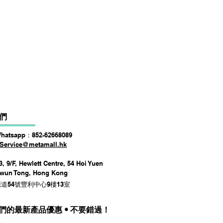
DSPPA DSP225NM Teaching
價格
HK$0.00
們
Whatsapp：852-62668089
Service@metamall.hk
, 9/F, Hewlett Centre, 54 Hoi Yuen
Kwun Tong, Hong Kong
道54號豐利中心9樓13室
們的最新產品優惠 • 不要錯過！