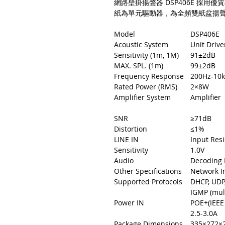
網路壁掛揚聲器 DSP406E 採
紙為單元驅動器，為全頻雙紙盆揚
Model
DSP406E
Acoustic System
Unit Drive
Sensitivity (1m, 1M)
91±2dB
MAX. SPL. (1m)
99±2dB
Frequency Response
200Hz-10
Rated Power (RMS)
2×8W
Amplifier System
Amplifier
SNR
≥71dB
Distortion
≤1%
LINE IN
Input Res
Sensitivity
1.0V
Audio
Decoding 
Other Specifications
Network I
Supported Protocols
DHCP, UDP,
IGMP (mult
Power IN
POE+(IEEE
2.5-3.0A
Package Dimensions
335×272×2