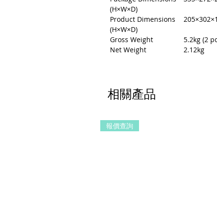
(H×W×D)
Product Dimensions
205×302
(H×W×D)
Gross Weight
5.2kg (2 p
Net Weight
2.12kg
相關產品
報價查詢