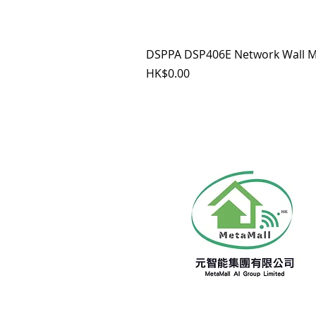
DSPPA DSP406E Network Wall M
價格
HK$0.00