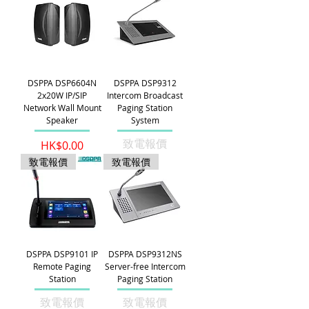
DSPPA DSP6604N
DSPPA DSP9312
2x20W IP/SIP
Intercom Broadcast
Network Wall Mount
Paging Station
Speaker
System
致電報價
價格
HK$0.00
致電報價
致電報價
DSPPA DSP9101 IP
DSPPA DSP9312NS
Remote Paging
Server-free Intercom
Station
Paging Station
致電報價
致電報價