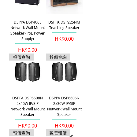
DSPPA DSP406E
DSPPA DSP225NM
Network Wall Mount
Teaching Speaker
Speaker (PoE Power
價格
HK$0.00
Supply)
價格
HK$0.00
報價查詢
報價查詢
DSPPA DSP6608N
DSPPA DSP6606N
2x40W IP/SIP
2x30W IP/SIP
Network Wall Mount
Network Wall Mount
Speaker
Speaker
價格
價格
HK$0.00
HK$0.00
報價查詢
致電報價