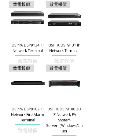
致電報價
致電報價
DSPPA DSP9134 IP
DSPPA DSP9131 IP
Network Terminal
Network Terminal
致電報價
致電報價
致電報價
致電報價
DSPPA DSP9102 IP
DSPPA DSP9100 2U
Network Fire Alarm
IP Network PA
Terminal
System
Server（Windows/Lin
致電報價
ux)