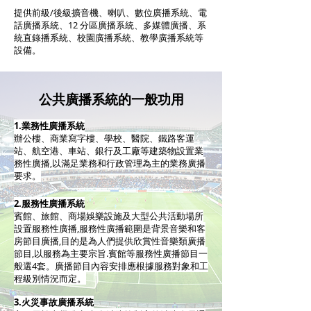
提供前級/後級
擴音機、喇叭、
數位廣播系統、電
話廣播系統、12 分區廣播系統、多媒體廣播、系
統直錄播系統、校園廣播系統、教學廣播系統等
設備。
公共廣播系統的一般功用
1.業務性廣播系統
辦公樓、商業寫字樓、學校、醫院、鐵路客運
站、航空港、車站、銀行及工廠等建築物設置業
務性廣播,以滿足業務和行政管理為主的業務廣播
要求。
2.服務性廣播系統
賓館、旅館、商場娛樂設施及大型公共活動場所
設置服務性廣播,服務性廣播範圍是背景音樂和客
房節目廣播,目的是為人們提供欣賞性音樂類廣播
節目,以服務為主要宗旨.賓館等服務性廣播節目一
般選4套。廣播節目內容安排應根據服務對象和工
程級別情況而定。
3.火災事故廣播系統