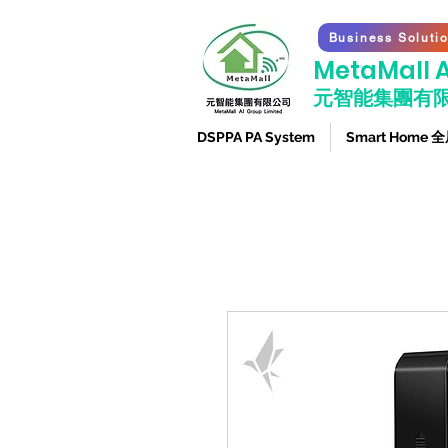
Business Soluti
​MetaMall A
元智能集團有
DSPPA PA System
Smart Home