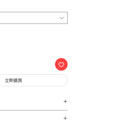
立即購買
BLE
傳統按鍵｜APP遠程｜自動化
、Amazon Alexa、天貓精靈、小愛同
票，以作為購買證明及維修憑證。
台。
產品享 1 年保固。