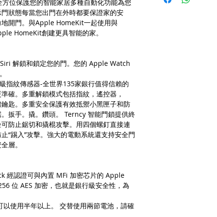
活全方位保護您的智能家居多種自動化功能為您
加密方式：AES-256
示門狀態每當您出門在外時都要保證家的安
無線協議：ZigBee 3.
產品皆有一年保固，
門。與Apple HomeKit一起使用與
電源： 7.2~8.4V
際收到貨品為準。
ple HomeKit創建更具智能的家。
鋰電池： 4200mAh
a. 保固範圍內： 
靜態電流 ： 150uA
貨即損者，如需退換
動作電流 ： 250mA
關產品費用及運費由 Me
使用 Siri 解鎖和鎖定您的門。您的 Apple Watch
密碼+指紋+門卡數量
b. 保固範圍外：
作。
普通用戶）
(1). 產品已超
級指紋傳感器-全世界135家銀行值得信賴的
因人為因素導致故
更準確。多重解鎖模式包括指紋，遙控器，
如需退換貨，相關
和實體鑰匙。多重安全保護有效抵禦小黑匣子和防
擔。
扳手。撬。鑽頭。 Terncy 智能門鎖提供終
(2). 上述情形
栓可防止鋸切和撬棍攻擊。用四個螺釘直接連
品問題，請聯絡 Me
止“踢入”攻擊。強大的電動系統還支持安全門
(Service@me
安全層。
我們將安排與您聯
適用地區：本服務只
購買，或產品移至其
ock 經認證可與內置 MFi 加密芯片的 Apple
收到產品後，請先務
 256 位 AES 加密，也就是銀行級安全性，為
若發現有新品不良之
整，並請於七日內，
池可以使用半年以上。 交替使用兩節電池，請確
注意！超過七日恕不