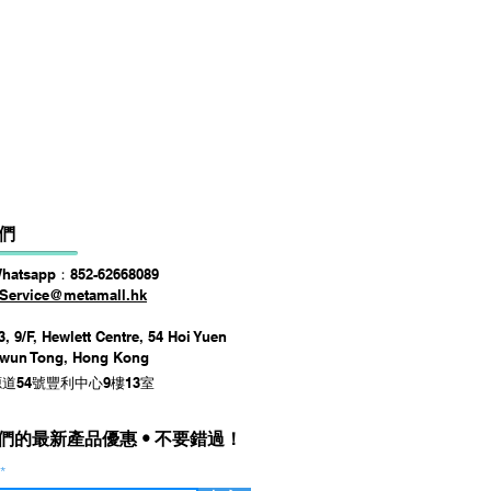
DSPPA DSP225NM Teaching
價格
HK$0.00
們
Whatsapp：852-62668089
Service@metamall.hk
, 9/F, Hewlett Centre, 54 Hoi Yuen
Kwun Tong, Hong Kong
道54號豐利中心9樓13室
們的最新產品優惠 • 不要錯過！