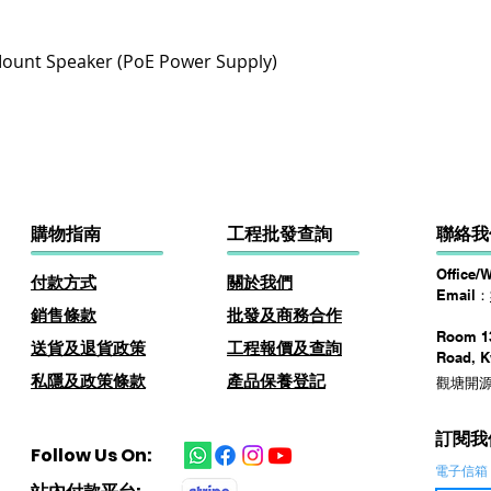
快速瀏覽
ount Speaker (PoE Power Supply)
購物指南
​工程批發查詢
聯絡我
Office/
付款方式
關於
我
們
Email：
​銷售條款
批發及商務​合作
Room 13
​送貨及退貨政策
​工程報價及查詢
Road, 
私隱及政策條款
產品保養登記
觀塘開源
訂閱我
Follow Us On:
電子信箱