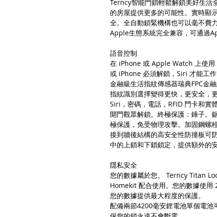
Terncy智能門鎖輕鬆解鎖美好生
的房屋提供更多的可能性。實時顯
全。全自動鎖緊機構也可以毫不費力地開
Apple生態系統完全兼容，可通過Ap
語音控制
在 iPhone 或 Apple Watch 上
或 iPhone 必須解鎖，Siri 才能工
金融級生活指紋傳感器瑞典FPC金融
指紋識別選擇變得更快，更安全，
Siri，密碼，電話，RFID 門卡
開門觀眾解鎖。終極保護：錘子。鋸。
極保護，免受物理攻擊。加固鋼螺
接到牆後結構的高安全性防撞板可防
中的上鎖和下鎖鎖定，提供額外的
隱私安全
您的數據屬於您。 Terncy Titan L
Homekit 配合使用。您的數據使用
您的數據提供最大程度的保護。
配備兩節4200毫安鋰電池單個電
保您的鎖永遠不會斷電。