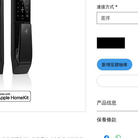
連接方式
*
選擇
數量
*
新增至購物車
产品信息
Homekit｜Zigbee｜
保養條款
操控方式：語音控制｜
支持Siri、Google
請妥善保管購買發
學等多種主流語音平
憑購買發票，全系列