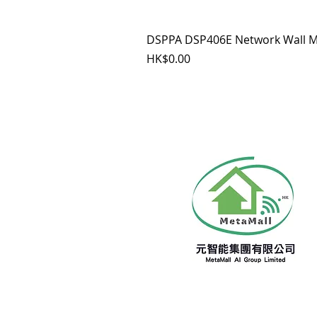
DSPPA DSP406E Network Wall M
價格
HK$0.00