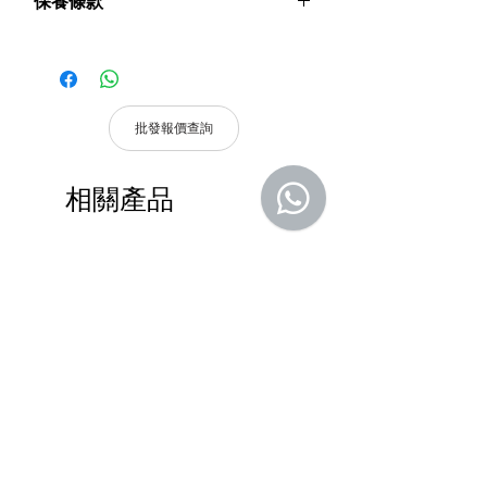
保養條款
程｜自動化
支持Siri、Google、Amazon Alexa、天
請妥善保管購買發票，以作為購買證
貓精靈、小愛同學等多種主流語音平台。
明及維修憑證。
加密方式：AES-256
憑購買發票，全系列產品享 1 年保
無線協議：ZigBee 3.0
固。
電源： 7.2~8.4V
批發報價查詢
鋰電池： 4200mAh、電池充電要求： 5V
產品皆有一年保固，原廠保留產品規格修
靜態電流 ： 150uA
改權利，請以實際收到貨品為準。
動作電流 ： 250mA
相關產品
a. 保固範圍內： 符合保固範圍內之產
密碼+指紋+門卡數量 300（其中5個管理
品，若經界定為到貨即損者，如需退換
員用戶，其他為普通用戶）
貨，原廠將提供新品以代替維修，相關產
報價查詢
報價查詢
品費用及運費由 MetaMall.hk 官方負
擔。
b. 保固範圍外：
(1). 產品已超過原廠提供之保固期限，
或於保固期限內因人為因素導致故障
損壞或經判定非屬到貨即損者，如需
退換貨，相關產品費用及運費需由客
戶自行負擔。
(2). 上述情形下，建議消費者重新購買
DSPPA DSP406E Network Wall
DSPPA DSP225NM Teac
新品。 如遇產品問題，請聯絡