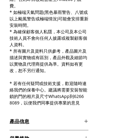
費。
* 如極端天氣問題(黑色暴雨警告、八號或
以上颱風警告或極端情況)可能會安排重新
安裝時間。
* 為確保顧客個人私隱，本公司及本公司
技術人員不會向任何人披露或複製顧客個
人資料。
* 所有圖片及資料只供參考，產品圖片及
描述與實物或有區別，產品外觀及細節均
以實物及代理商提供為準。資料如有更
改，恕不另行通知。
* 若有任何疑問或技術支援，歡迎隨時連
絡我們的保養中心。建議將需要安裝智能
鎖的門的相片及尺寸WhatsApp到6266
8089，以便我們同事提供專業的意見
產品信息
操控方式：語音控制｜傳統按鍵｜APP遠