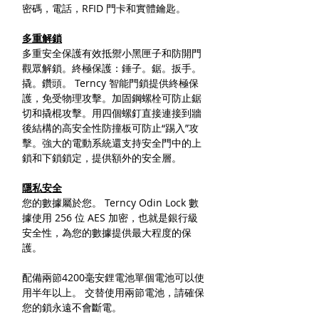
密碼，電話，RFID 門卡和實體鑰匙。
多重解鎖
多重安全保護有效抵禦小黑匣子和防開門
觀眾解鎖。終極保護：錘子。鋸。扳手。
撬。鑽頭。 Terncy 智能門鎖提供終極保
護，免受物理攻擊。加固鋼螺栓可防止鋸
切和撬棍攻擊。用四個螺釘直接連接到牆
後結構的高安全性防撞板可防止“踢入”攻
擊。強大的電動系統還支持安全門中的上
鎖和下鎖鎖定，提供額外的安全層。
隱私安全
您的數據屬於您。 Terncy Odin Lock 數
據使用 256 位 AES 加密，也就是銀行級
安全性，為您的數據提供最大程度的保
護。
配備兩節4200毫安鋰電池單個電池可以使
用半年以上。 交替使用兩節電池，請確保
您的鎖永遠不會斷電。