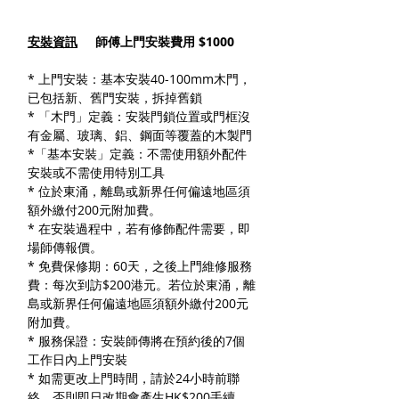
安裝資訊
師傅上門安裝費用 $1000
* 上門安裝：基本安裝40-100mm木門，
已包括新、舊門安裝，拆掉舊鎖
* 「木門」定義：安裝門鎖位置或門框沒
有金屬、玻璃、鋁、鋼面等覆蓋的木製門
*「基本安裝」定義：不需使用額外配件
安裝或不需使用特別工具
* 位於東涌，離島或新界任何偏遠地區須
額外繳付200元附加費。
* 在安裝過程中，若有修飾配件需要，即
場師傳報價。
* 免費保修期：60天，之後上門維修服務
費：每次到訪$200港元。若位於東涌，離
島或新界任何偏遠地區須額外繳付200元
附加費。
* 服務保證：安裝師傳將在預約後的7個
工作日內上門安裝
* 如需更改上門時間，請於24小時前聯
絡。否則即日改期會產生HK$200手續