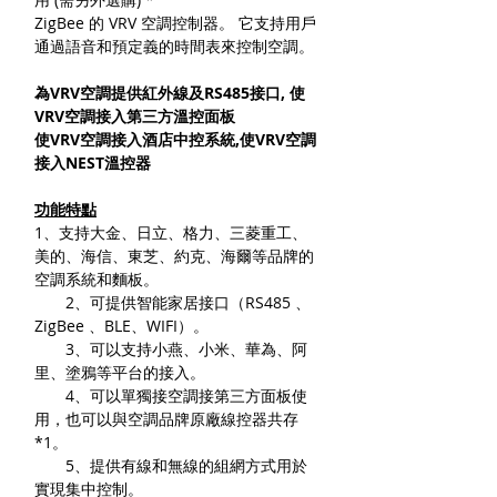
ZigBee 的 VRV 空調控制器。 它支持用戶
通過語音和預定義的時間表來控制空調。
為VRV空調提供紅外線及RS485接口, 使
VRV空調接入第三方溫控面板
使VRV空調接入酒店中控系統,使VRV空調
接入NEST溫控器
功能特點
1、支持大金、日立、格力、三菱重工、
美的、海信、東芝、約克、海爾等品牌的
空調系統和麵板。
2、可提供智能家居接口（RS485 、
ZigBee 、BLE、WIFI）。
3、可以支持小燕、小米、華為、阿
里、塗鴉等平台的接入。
4、可以單獨接空調接第三方面板使
用，也可以與空調品牌原廠線控器共存
*1。
5、提供有線和無線的組網方式用於
實現集中控制。