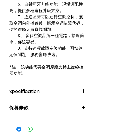
6、自帶藍牙升級功能，現場適配性
高，提供多種遠程升級方案。
7、通過藍牙可以進行空調控制，獲
取空調內外機參數，顯示空調故障代碼，
便於維修人員查找問題。
8、 多個空調品牌一種電路，接線簡
單，佈線容易。
9、支持遠程故障定位功能，可快速
定位問題，服務響應快速。
*注1: 該功能需要空調原廠支持主從線控
器功能。
Specification
Zigbee｜Zigbee
保養條款
* 此產品需配備Terncy Home Center使
用、可支持Apple Homekit 智能家居與
請妥善保管購買發票，以作為購買證
Apple 產品互動 (需另外選購) *
明及維修憑證。
操控方式：語音控制｜傳統按鍵｜APP遠
憑購買發票，全系列產品享 1 年保