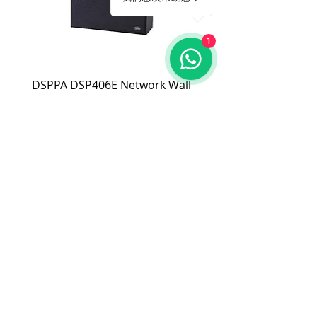
或於保固期限內因人為因素導致故障
損壞或經判定非屬到貨即損者，如需
退換貨，相關產品費用及運費需由客
1
戶自行負擔。
(2). 上述情形下，建議消費者重新購買
DSPPA DSP406E Network Wall
DSPPA DSP225NM Teac
新品。 如遇產品問題，請聯絡
MetaMall.hk官方客服
Mount Speaker (PoE Power
Speaker
(Service@metamall.hk)，經界定符合
Supply)
價格
HK$0.00
退換貨資格者，我們將安排與您聯
價格
HK$0.00
繫，並提供寄送資訊。
適用地區：本服務只適用指定區域，若產
品不在規定地區購買，或產品移至其他國
家，本維修保養自動失效。
收到產品後，請先務必立即檢查是否有缺
件或新品不良，若發現有新品不良之疑
慮，請勿使用，保持產品全新及完整，並
請於七日內，與我們聯繫做更換哦！
注意！超過七日恕不接受退貨。
商品因拍攝關係顏色可能略有差異，請依
實際商品為主。
購物指南