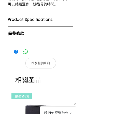
可以持續運作一段很長的時間。
Product Specifications
Homekit｜Zigbee
保養條款
* 此產品需配備Terncy Home Center使
用、可支持Apple Homekit 智能家居與
請妥善保管購買發票，以作為購買證
Apple 產品互動 (需另外選購) *
明及維修憑證。
操控方式：語音控制｜傳統按鍵｜APP遠
憑購買發票，全系列產品享 1 年保
程｜自動化
固。
支持Siri、Google、Amazon Alexa、天
批發報價查詢
貓精靈、小愛同學等多種主流語音平台。
產品皆有一年保固，原廠保留產品規格修
產品尺寸：38 * 68 mm
改權利，請以實際收到貨品為準。
加密方式：AES-128
相關產品
a. 保固範圍內： 符合保固範圍內之產
無線協議：ZigBee 3.0
品，若經界定為到貨即損者，如需退換
燈頭接口：E27
貨，原廠將提供新品以代替維修，相關產
報價查詢
報價查詢
品費用及運費由 MetaMall.hk 官方負
擔。
b. 保固範圍外：
(1). 產品已超過原廠提供之保固期限，
我們怎麼幫助您？