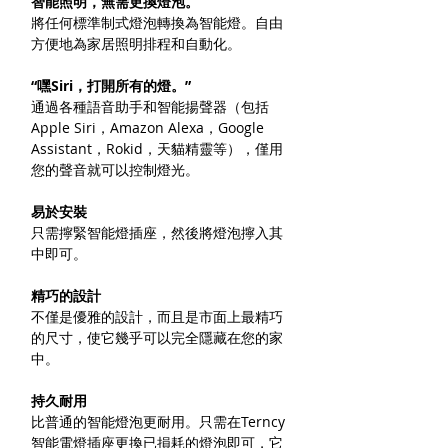
智能照明，無需更換燈泡。
將任何標準制式燈泡轉換為智能燈。自由
方便地為家居照明排程和自動化。
“嘿Siri，打開所有的燈。”
通過各種語音助手和智能揚聲器（包括
Apple Siri，Amazon Alexa，Google
Assistant，Rokid，天貓精靈等），僅用
您的聲音就可以控制燈光。
易於安裝
只需擰緊智能燈插座，然後將燈泡擰入其
中即可。
精巧的設計
不僅是優雅的設計，而且是市面上最精巧
的尺寸，使它幾乎可以完全隱藏在您的家
中。
持久耐用
比普通的智能燈泡更耐用。只需在Terncy
智能電燈插座更換已損耗的燈泡即可，它