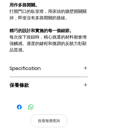
用作多路開關。
打開門口的臥室燈，用床頭的牆壁開關關
掉，即使沒有多路開關的接線。
精巧的設計和實施的每一個細節。
每次按下按鈕時，精心挑選的材料都會增
強觸感。適度的鍵程和微調的反饋力彰顯
品質感。
Specification
Homekit｜Zigbee｜BLE
保養條款
操控方式：語音控制｜傳統按鍵｜APP遠
程｜自動化
請妥善保管購買發票，以作為購買證
支持Siri、Google、Amazon Alexa、天
明及維修憑證。
貓精靈、小愛同學等多種主流語音平台。
憑購買發票，全系列產品享7天 1換1
產品尺寸：86 * 86 * 43 mm
服務。
加密方式：AES-128
批發報價查詢
無線協議：ZigBee 3.0 / BLE
輸出功率：每路＜2000W，合計＜
適用地區：本服務只適用指定區域，若產