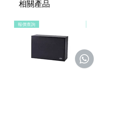
2200W
相關產品
品不在規定地區購買，或產品移至其他國
*每路燈光最少為8W或以上*
家，本維修保養自動失效。
收到產品後，請先務必立即檢查是否有缺
報價查詢
報價查詢
件或新品不良，若發現有新品不良之疑
慮，請勿使用，保持產品全新及完整，並
請於七日內，與我們聯繫做更換哦！
注意！超過七日恕不接受退貨。
商品因拍攝關係顏色可能略有差異，請依
實際商品為主。
清貨產品皆有7天 1換1服務，原廠保留產
品規格修改權利，請以實際收到貨品為
DSPPA DSP406E Network Wall
DSPPA DSP225NM Teac
準。
a. 保固範圍內： 符合保固範圍內之產
Mount Speaker (PoE Power
Speaker
品，若經界定為到貨即損者，如需退換
Supply)
價格
HK$0.00
貨，原廠將提供新品以代替維修，相關產
價格
HK$0.00
品費用及運費由 MetaMall.hk 官方負
擔。
b. 保固範圍外：
(1). 產品已超過原廠提供之保固期限，或
於保固期限內因人為因素導致故障損壞或