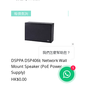
品，若經界定為到貨即損者，如需退換
貨，原廠將提供新品以代替維修，相關產
報價查詢
報價查詢
品費用及運費由 MetaMall.hk 官方負
擔。
b. 保固範圍外：
(1). 產品已超過原廠提供之保固期限，
或於保固期限內因人為因素導致故障
損壞或經判定非屬到貨即損者，如需
退換貨，相關產品費用及運費需由客
戶自行負擔。
我們怎麼幫助您？
(2). 上述情形下，建議消費者重新購買
DSPPA DSP406E Network Wall
DSPPA DSP225NM Teac
新品。 如遇產品問題，請聯絡
MetaMall.hk官方客服
Mount Speaker (PoE Power
Speaker
1
(Service@metamall.hk)，經界定符合
Supply)
價格
HK$0.00
退換貨資格者，我們將安排與您聯
價格
HK$0.00
繫，並提供寄送資訊。
適用地區：本服務只適用指定區域，若產
品不在規定地區購買，或產品移至其他國
家，本維修保養自動失效。
收到產品後，請先務必立即檢查是否有缺
件或新品不良，若發現有新品不良之疑