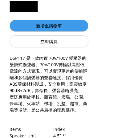
新增至購物車
立即購買
DSP117 是一款內置 70V/100V 變壓器的
壁掛式揚聲器。70V/100V傳輸以高壓低
電流的方式實現，可以實現更遠的傳輸距
離和多個揚聲器的並聯連接。採用優質
ABS環保材料製成，安全耐用；高靈敏度
90dB±2dB，壽命長，聲音清晰洪亮。
廣泛應用於學校、體育館、廣場、公園、
停車場、火車站、機場、別墅、超市、商
場等場所。是公共廣播的理想選擇。
Items
Index
Speaker Unit
4.5ʺ *1