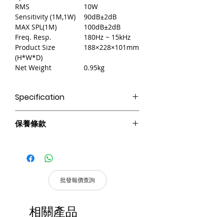
RMS
10W
Sensitivity (1M,1W)
90dB±2dB
MAX SPL(1M)
100dB±2dB
Freq. Resp.
180Hz ~ 15kHz
Product Size
188×228×101mm
(H*W*D)
Net Weight
0.95kg
Specification
● 額定功率：6-10W，內置100v/70v變壓
保養條款
器
● 4.5寸全頻喇叭，14芯KSV材質
請妥善保管購買發票，以作為購買證
● E型純銅線變壓器，確保高保真
明及維修憑證。
● 頻率響應：180Hz-15kHz；最大聲壓
憑購買發票，全系列產品享 1 年保
級：100±2dB；靈敏度：90±2dB
固。
● 獨特時尚外殼，流線型外觀
批發報價查詢
● ABS環保材質，安全耐用
產品皆有一年保固，原廠保留產品規格修
改權利，請以實際收到貨品為準。
相關產品
a. 保固範圍內： 符合保固範圍內之產