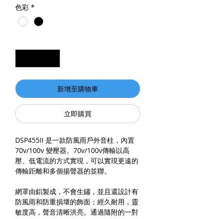
色彩
*
數量
*
新增至購物車
立即購買
DSP455II 是一款防風雨戶外音柱，內置
70v/100v 變壓器。70v/100v傳輸以高
壓、低電流的方式實現，可以實現更遠的
傳輸距離和多個揚聲器的並聯。
網罩由鋁製成，不會生鏽，並且還設計有
防風雨和防重損壞的飾面；經久耐用，靈
敏度高，聲音清晰洪亮。通過隨附的一對