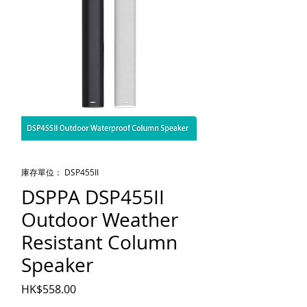
庫存單位： DSP455II
DSPPA DSP455II
Outdoor Weather
Resistant Column
Speaker
價格
HK$558.00