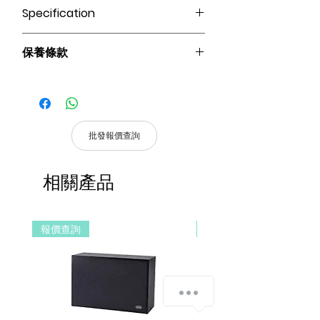
Specification
● 戶外設計，防水單元，適用於室外和室
保養條款
內。
● 外觀小巧精緻，適合各種裝修場所。
請妥善保管購買發票，以作為購買證
● 帶Power Ta，功率可調，輸入方式自由
明及維修憑證。
選擇。
憑購買發票，全系列產品享 1 年保
● 堅固的鋁合金箱體，不易變形和生鏽。
固。
● E型純銅線音頻變壓器，確保音頻輸出
批發報價查詢
的保真度。
產品皆有一年保固，原廠保留產品規格修
● 配備多功能安裝支架，安裝方便
改權利，請以實際收到貨品為準。
相關產品
a. 保固範圍內： 符合保固範圍內之產
品，若經界定為到貨即損者，如需退換
貨，原廠將提供新品以代替維修，相關產
報價查詢
報價查詢
品費用及運費由 MetaMall.hk 官方負
擔。
b. 保固範圍外：
(1). 產品已超過原廠提供之保固期限，
我們怎麼幫助您？
或於保固期限內因人為因素導致故障
損壞或經判定非屬到貨即損者，如需
退換貨，相關產品費用及運費需由客