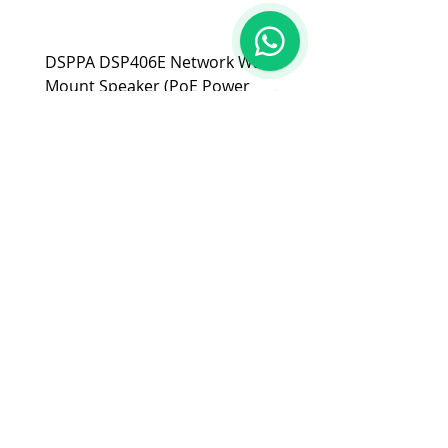
1
戶自行負擔。
(2). 上述情形下，建議消費者重新購買
DSPPA DSP406E Network Wall
DSPPA DSP225NM Teac
新品。 如遇產品問題，請聯絡
MetaMall.hk官方客服
Mount Speaker (PoE Power
Speaker
(Service@metamall.hk)，經界定符合
Supply)
價格
HK$0.00
退換貨資格者，我們將安排與您聯
價格
HK$0.00
繫，並提供寄送資訊。
適用地區：本服務只適用指定區域，若產
品不在規定地區購買，或產品移至其他國
家，本維修保養自動失效。
收到產品後，請先務必立即檢查是否有缺
件或新品不良，若發現有新品不良之疑
慮，請勿使用，保持產品全新及完整，並
請於七日內，與我們聯繫做更換哦！
注意！超過七日恕不接受退貨。
商品因拍攝關係顏色可能略有差異，請依
實際商品為主。
購物指南
付款方式
關於
我
們
​銷售條款
批發及商務​合作