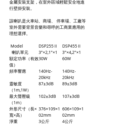
金屬安裝支架，在室外區域輕鬆安全地進
行壁掛安裝。
該喇叭是火車站、商場、 停車場、工廠等
室外需要背景音樂和尋呼的工商業應用的
理想選擇。
Model
DSP255Ⅱ
DSP455Ⅱ
喇叭單元
3"×2,1"×1
3"×4,2"×1
額定功率（有效
30W
60W
值）
頻率響應
140Hz-
140Hz-
20kHz
20kHz
靈敏度
87±3dB
89±3dB
（1m,1W）
最大聲壓級
102±3dB
107±3dB
（1m）
外形尺寸（長×
376×109×1
606×109×1
寬×高）
02mm
02mm
淨重
3公斤
4公斤