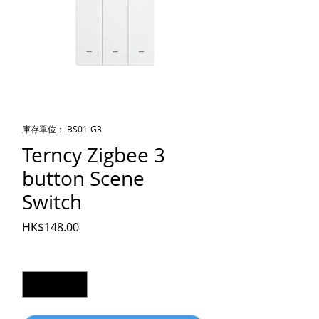
庫存單位： BS01-G3
Terncy Zigbee 3
button Scene
Switch
價格
HK$148.00
數量
*