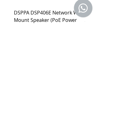
(2). 上述情形下，建議消費者重新購買
DSPPA DSP406E Network Wall
DSPPA DSP225NM Teac
新品。 如遇產品問題，請聯絡
MetaMall.hk官方客服
Mount Speaker (PoE Power
Speaker
(Service@metamall.hk)，經界定符合
Supply)
價格
HK$0.00
退換貨資格者，我們將安排與您聯
價格
HK$0.00
繫，並提供寄送資訊。
適用地區：本服務只適用指定區域，若產
品不在規定地區購買，或產品移至其他國
家，本維修保養自動失效。
收到產品後，請先務必立即檢查是否有缺
件或新品不良，若發現有新品不良之疑
慮，請勿使用，保持產品全新及完整，並
請於七日內，與我們聯繫做更換哦！
注意！超過七日恕不接受退貨。
商品因拍攝關係顏色可能略有差異，請依
實際商品為主。
購物指南
付款方式
關於
我
們
​銷售條款
批發及商務​合作