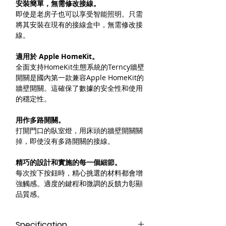
安裝簡單，無需修改接線。
即使是老房子也可以享受智能照明。只需
將其安裝在現有的接線盒中，無需修改接
線。
適用於 Apple HomeKit。
全面支持HomeKit生態系統的Terncy牆壁
開關是國內第一款兼容Apple HomeKit的
牆壁開關。這確保了數據的安全性和使用
的穩定性。
用作多路開關。
打開門口的臥室燈，用床頭的牆壁開關關
掉，即使沒有多路開關的接線。
精巧的設計和實施的每一個細節。
每次按下按鈕時，精心挑選的材料都會增
強觸感。適度的鍵程和微調的反饋力彰顯
品質感。
Specification