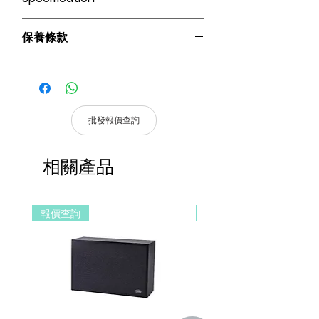
Zigbee 3.0
保養條款
* 此產品需配備Terncy Home Center使
用、可支持Apple Homekit 智能家居與
請妥善保管購買發票，以作為購買證
Apple 產品互動 (需另外選購) *
明及維修憑證。
操控方式：語音控制｜傳統按鍵｜APP遠
憑購買發票，全系列產品享 1 年保
程｜自動化
固。
支持Siri、Google、Amazon Alexa、天
批發報價查詢
貓精靈、小愛同學等多種主流語音平台。
產品皆有一年保固，原廠保留產品規格修
產品尺寸：86 * 86 * 15.5 mm
改權利，請以實際收到貨品為準。
連接方式：Zigbee 3.0
相關產品
a. 保固範圍內： 符合保固範圍內之產
供電：CR2032 3V
品，若經界定為到貨即損者，如需退換
工作電壓：>=2.7V <=3.3V
貨，原廠將提供新品以代替維修，相關產
報價查詢
報價查詢
品費用及運費由 MetaMall.hk 官方負
擔。
b. 保固範圍外：
(1). 產品已超過原廠提供之保固期限，
或於保固期限內因人為因素導致故障
損壞或經判定非屬到貨即損者，如需
退換貨，相關產品費用及運費需由客
戶自行負擔。