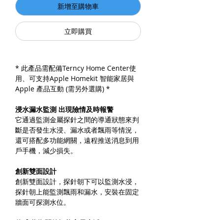
新增至購物車
立即購買
* 此產品需配備Terncy Home Center使
用、可支持Apple Homekit 智能家居與
Apple 產品互動 (需另外選購) *
浸水漏水監測 出現險情及時報警
它通過監測金屬探針之間的導通狀態來判
斷是否發生水浸、漏水或者飄雨等情況，
還可搭配多功能網關，遠程推送消息到用
戶手機，減少損失。
創新雙面設計
創新雙面設計，探針朝下可以監測水浸，
探針朝上能監測飄雨和漏水，安裝在固定
牆面可探測水位。