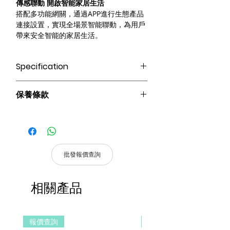
傳感聯動 開啟智能家居生活
搭配多功能網關，通過APP進行生態產品
連接設置，實現全場景智能聯動，為用戶
帶來安全智能的家居生活。
Specification
Zigbee
保養條款
* 此產品需配備Terncy Home Center使
用、可支持Apple Homekit 智能家居與
請妥善保管購買發票，以作為購買證
Apple 產品互動 (需另外選購) *
明及維修憑證。
操控方式：語音控制｜傳統按鍵｜APP遠
憑購買發票，全系列產品享 1 年保
程｜自動化
固。
支持Siri、Google、Amazon Alexa、天
批發報價查詢
貓精靈、小愛同學等多種主流語音平台。
產品皆有一年保固，原廠保留產品規格修
產品尺寸：45.5 * 45.5 * 14.2 mm
改權利，請以實際收到貨品為準。
工作溫度：-10℃~+55℃
相關產品
a. 保固範圍內： 符合保固範圍內之產
工作濕度：≤95%RH
品，若經界定為到貨即損者，如需退換
檢測水位：0.5mm
貨，原廠將提供新品以代替維修，相關產
防水等級：IP66
報價查詢
報價查詢
品費用及運費由 MetaMall.hk 官方負
無線協議：ZigBee 3.0