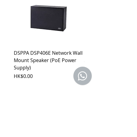
擔。
電池：CR2032 (DC3V)
b. 保固範圍外：
(1). 產品已超過原廠提供之保固期限，
或於保固期限內因人為因素導致故障
損壞或經判定非屬到貨即損者，如需
退換貨，相關產品費用及運費需由客
戶自行負擔。
(2). 上述情形下，建議消費者重新購買
DSPPA DSP406E Network Wall
DSPPA DSP225NM Teac
新品。 如遇產品問題，請聯絡
MetaMall.hk官方客服
Mount Speaker (PoE Power
Speaker
(Service@metamall.hk)，經界定符合
Supply)
價格
HK$0.00
退換貨資格者，我們將安排與您聯
價格
HK$0.00
繫，並提供寄送資訊。
適用地區：本服務只適用指定區域，若產
品不在規定地區購買，或產品移至其他國
家，本維修保養自動失效。
收到產品後，請先務必立即檢查是否有缺
件或新品不良，若發現有新品不良之疑
慮，請勿使用，保持產品全新及完整，並
請於七日內，與我們聯繫做更換哦！
注意！超過七日恕不接受退貨。
商品因拍攝關係顏色可能略有差異，請依