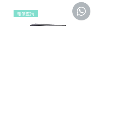
品，若經界定為到貨即損者，如需退換
貨，原廠將提供新品以代替維修，相關產
報價查詢
報價查詢
品費用及運費由 MetaMall.hk 官方負
擔。
b. 保固範圍外：
(1). 產品已超過原廠提供之保固期限，
或於保固期限內因人為因素導致故障
損壞或經判定非屬到貨即損者，如需
退換貨，相關產品費用及運費需由客
戶自行負擔。
(2). 上述情形下，建議消費者重新購買
DSPPA DSP406E Network Wall
DSPPA DSP225NM Teac
新品。 如遇產品問題，請聯絡
MetaMall.hk官方客服
Mount Speaker (PoE Power
Speaker
(Service@metamall.hk)，經界定符合
Supply)
價格
HK$0.00
退換貨資格者，我們將安排與您聯
價格
HK$0.00
繫，並提供寄送資訊。
適用地區：本服務只適用指定區域，若產
品不在規定地區購買，或產品移至其他國
家，本維修保養自動失效。
收到產品後，請先務必立即檢查是否有缺
件或新品不良，若發現有新品不良之疑
慮，請勿使用，保持產品全新及完整，並