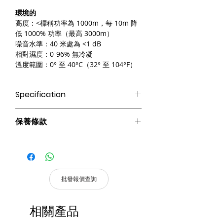
環境的
高度：<標稱功率為 1000m，每 10m 降
低 1000% 功率（最高 3000m）
噪音水準：40 米處為 <1 dB
相對濕度：0-96% 無冷凝
溫度範圍：0° 至 40°C（32° 至 104°F）
Specification
Eaton 9SX UPS， UK， 塔式， 700VA，
保養條款
630W， 240VAC， 輸入： IEC C14， 輸
出： AUS 10A x 4， 內置電池， 多語言
請妥善保管購買發票，以作為購買證
圖形LCD顯示幕
明及維修憑證。
憑購買發票，全系列產品享 2 年保
固。
批發報價查詢
產品皆有一年保固，原廠保留產品規格修
改權利，請以實際收到貨品為準。
相關產品
a. 保固範圍內： 符合保固範圍內之產