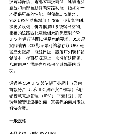
換電源保護、電池零轉換時間、連續電源
濾波和內部自動靜態旁路功能，始終如一
地提供可靠的性能。與傳統UPS相比，
9SX UPS的功率增加了28%，使您能夠連
接更多設備，併為擴展IT系統留出空間。
相容的線路匹配電池組允許您定製 9SX
UPS 的運行時間以滿足您的要求。9SX 易
於閱讀的 LCD 顯示幕可讓您存取 UPS 報
警歷史記錄、能源日誌、設備序列號和韌
體版本，從而從源頭上一次性解決問題。
八種用戶可選語言可確保全球部署的成
功。
通過將 9SX UPS 與伊頓千兆網卡（業內
首款符合 UL 和 IEC 網路安全標準）和伊
頓智慧電源管理 （IPM） 平臺配對，實
現無縫管理連接設備，完善您的備用電源
解決方案。
一般規格
產品名稱：伊頓 9SX UPS