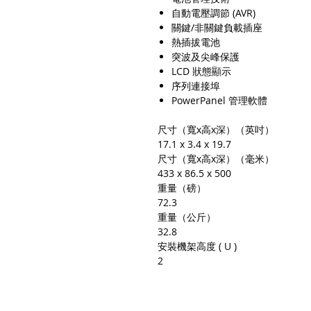
自動電壓調節 (AVR)
關鍵/非關鍵負載插座
熱插拔電池
突波及尖峰保護
LCD 狀態顯示
序列連接埠
PowerPanel 管理軟體
尺寸（寬x高x深）（英吋）
17.1 x 3.4 x 19.7
尺寸（寬x高x深）（毫米）
433 x 86.5 x 500
重量（磅）
72.3
重量（公斤）
32.8
安裝機架高度 ( U )
2