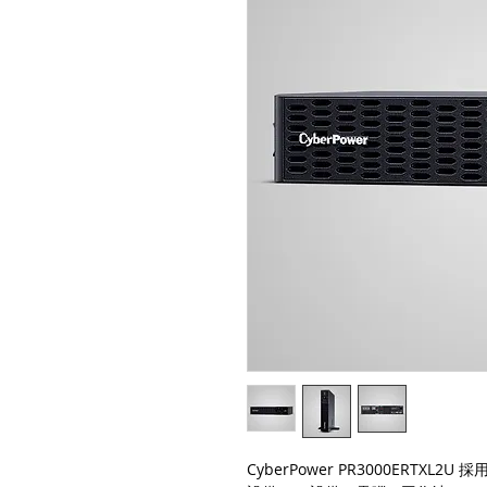
Cyber​​Power PR3000ER