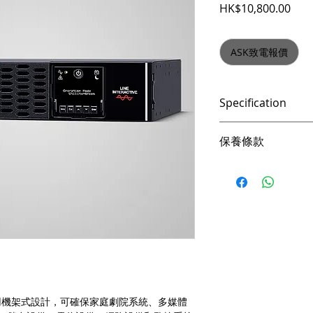
價格
HK$10,800.00
ASK致電報價
Specification
VA 3000 Watts 30
保養條款
Voltage ( Vac ) 220 
Load Runtime ( min 
請妥善保管購買發
C19 x 2
憑購買發票，全系列
產品皆有一年保固，
際收到貨品為準。
a. 保固範圍內： 
貨即損者，如需退換
關產品費用及運費由 Me
b. 保固範圍外：
(1). 產品已超
TXL2U 採用機架式設計，可確保家庭劇院系統、多媒體