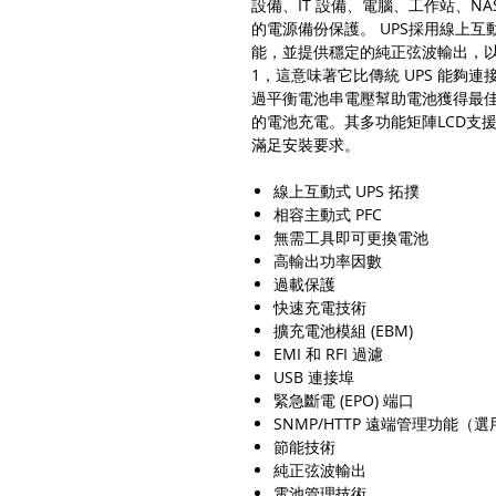
設備、IT 設備、電腦、工作站、N
的電源備份保護。 UPS採用線上互
能，並提供穩定的純正弦波輸出，以確
1，這意味著它比傳統 UPS 能夠
過平衡電池串電壓幫助電池獲得最
的電池充電。其多功能矩陣LCD支援
滿足安裝要求。
線上互動式 UPS 拓撲
相容主動式 PFC
無需工具即可更換電池
高輸出功率因數
過載保護
快速充電技術
擴充電池模組 (EBM)
EMI 和 RFI 過濾
USB 連接埠
緊急斷電 (EPO) 端口
SNMP/HTTP 遠端管理功能（選
節能技術
純正弦波輸出
電池管理技術