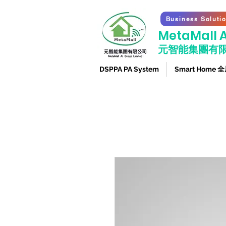
Business Soluti
​MetaMall A
元智能集團有
DSPPA PA System
Smart Home