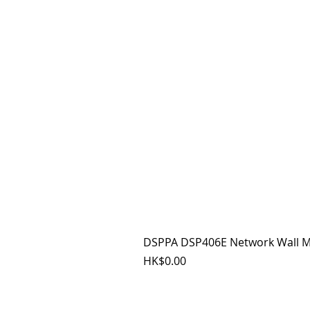
DSPPA DSP406E Network Wall M
價格
HK$0.00