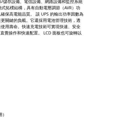
因人為因素導致故
AS/儲存設備、電信設備、網路設備和監控系統
如需退換貨，相關
動式拓樸結構，具有自動電壓調節（AVR）功
擔。
保高電能品質。 該 UPS 的輸出功率因數為
(2). 上述情形
連接更關鍵的負載。它還採用電池管理技術，透
品問題，請聯絡 Me
佳使用壽命。快速充電技術可實現快速、安全
(Service@me
直覺操作和快速配置。 LCD 面板也可旋轉以
我們將安排與您聯
適用地區：本服務只
購買，或產品移至其
收到產品後，請先務
若發現有新品不良之
整，並請於七日內，
注意！超過七日恕不
商品因拍攝關係顏色
用）