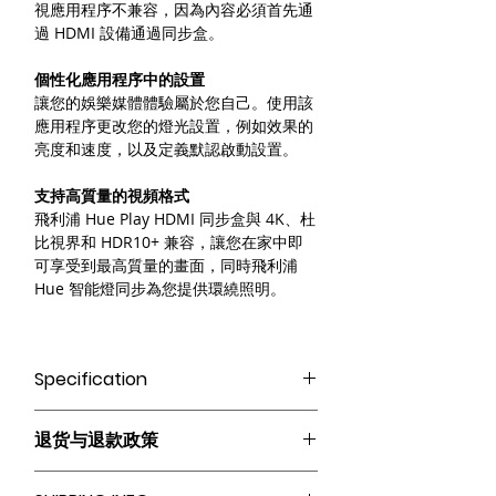
視應用程序不兼容，因為內容必須首先通
過 HDMI 設備通過同步盒。
個性化應用程序中的設置
讓您的娛樂媒體體驗屬於您自己。使用該
應用程序更改您的燈光設置，例如效果的
亮度和速度，以及定義默認啟動設置。
支持高質量的視頻格式
飛利浦 Hue Play HDMI 同步盒與 4K、杜
比視界和 HDR10+ 兼容，讓您在家中即
可享受到最高質量的畫面，同時飛利浦
Hue 智能燈同步為您提供環繞照明。
Specification
Bleutooth｜WiFi
退货与退款政策
* 此產品需配備Philips Hub使用、可支
持Apple Homekit 智能家居與Apple 產
此处是退货与退款政策。此处适合向客户
品互動 (需另外選購) *