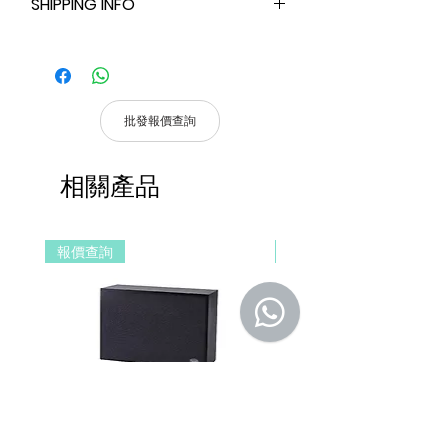
SHIPPING INFO
说明如何处理不满意的产品。退款或退换
操控方式：語音控制｜傳統按鍵｜APP遠
政策应力求简单明了，这样才能建立起信
程｜自動化
I'm a shipping policy. I'm a great place
任关系，使客户不再有后顾之忧。
支持Siri、Google、Amazon Alexa、天
to add more information about your
貓精靈、小愛同學等多種主流語音平台。
shipping methods, packaging and
產品尺寸：182 * 99 * 83 mm
cost. Providing straightforward
適配器電壓：24 V
批發報價查詢
information about your shipping
待機功耗：1W
policy is a great way to build trust
最大功耗：7W
and reassure your customers that
相關產品
端口：4
they can buy from you with
紅外接收器：是
confidence.
WiFi：802.11 b/g/n/2.4 GHz
HDMI：2.0b 帶 HDCP 2.2
報價查詢
報價查詢
視頻分辨率：高達 4K 60Hz HDR10+ 和
杜比視界
CEC控制：Yes
支持：藍牙4.2 / WIFI安裝
DSPPA DSP406E Network Wall
DSPPA DSP225NM Teac