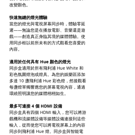
改變顏色。
快速無縫的燈光體驗
當您的燈光與電視屏幕同步時，體驗零延
遲——無論您是在播放電影、音樂還是遊
戲——創造真正身臨其境的媒體體驗。使
用同步框以前所未有的方式觀看您喜愛的
內容。
適用於任何具有 Hue 顏色的燈光
同步盒適用於所有飛利浦 Hue White 和
彩色氛圍燈泡或燈具。為您的娛樂區添加
多達 10 盞飛利浦 Hue 彩色燈，然後觀看
每盞燈單獨響應您的屏幕電視內容，通過
環繞照明讓您的媒體栩栩如生。
最多可連接 4 個 HDMI 設備
同步盒具有四個 HDMI 輸入，您可以將游
戲機和流媒體設備等媒體設備連接到這些
輸入，從而使您可以將電視屏幕上的內容
同步到飛利浦 Hue 燈。同步盒與智能電