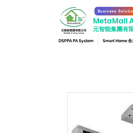
Business Soluti
​MetaMall A
元智能集團有
DSPPA PA System
Smart Home