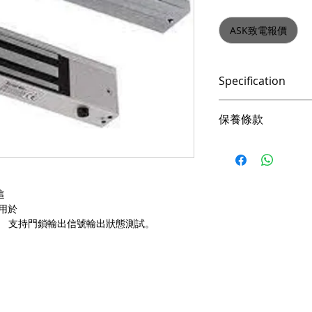
ASK致電報價
Specification
信號輸出： 幹觸
保養條款
時鎖定和NC輸出
鎖體尺寸： 265毫米
請妥善保管購買發
×2.83英寸×1.53
憑購買發票，全系列
電樞板尺寸： 185 
mm（7.28“×2.36”
產品皆有一年保固，
這
合適的門： 木門
際收到貨品為準。
以用於
工作電流： 12 V / 4
a. 保固範圍內： 
。 支持門鎖輸出信號輸出狀態測試。
最大推力： 500千
貨即損者，如需退換
LED指示燈： 
關產品費用及運費由 Me
重量： 4.5千克（9
b. 保固範圍外：
(1). 產品已超
因人為因素導致故
如需退換貨，相關