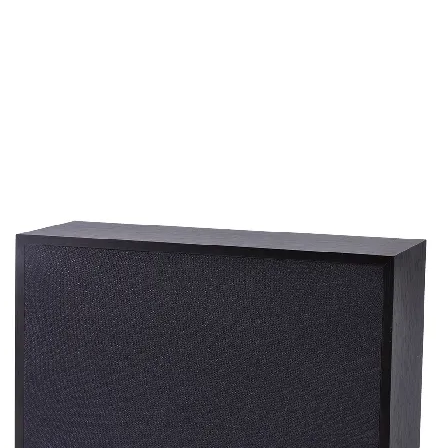
擔。
(2). 上述情形
品問題，請聯絡 Me
(Service@me
我們將安排與您聯
適用地區：本服務只
購買，或產品移至其
收到產品後，請先務
若發現有新品不良之
整，並請於七日內，
注意！超過七日恕不
商品因拍攝關係顏色