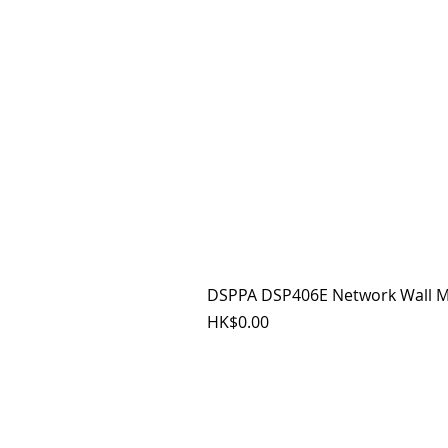
DSPPA DSP406E Network Wall M
價格
HK$0.00