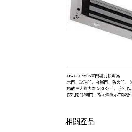
DS-K4H450S單門磁力鎖專為
木門、玻璃門、金屬門、防火門。 
鎖的最大推力為 500 公斤。 它可
控制開門/關門，指示燈顯示門狀態
相關產品