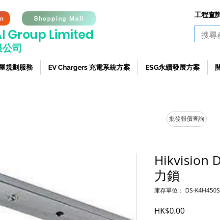
工程查詢熱
on
Shopping Mall
I G
roup Limited
限公司
 全屋規劃服務
EV Chargers 充電系統方案
ESG永續發展方案
批發報價查詢
Hikvision
力鎖
庫存單位： DS-K4H450S
價格
HK$0.00