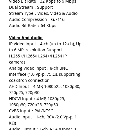
Video Bit Rate：32 Kbps to 6 Mbps
Dual Stream：Support
Stream Type：Video, Video & Audio
Audio Compression：G.711u
Audio Bit Rate：64 Kbps
Video And Audio
IP Video Input：4-ch (up to 12-ch), Up
to 6 MP ,resolution Support
H.265+/H.265/H.264+/H.264 IP
cameras
Analog Video Input：8-ch BNC
interface (1.0 Vp-p, 75 Ω), supporting
coaxitron connection
AHD Input：4 MP, 1080p25, 1080p30,
720p25, 720p30
HDCVI Input：4 MP, 1080p25,
1080p30, 720p25, 720p30
CVBS Input：PAL/NTSC
Audio Input：1-ch, RCA (2.0 Vp-p, 1
KΩ)
Audio Output：1-ch, RCA (Linear, 1