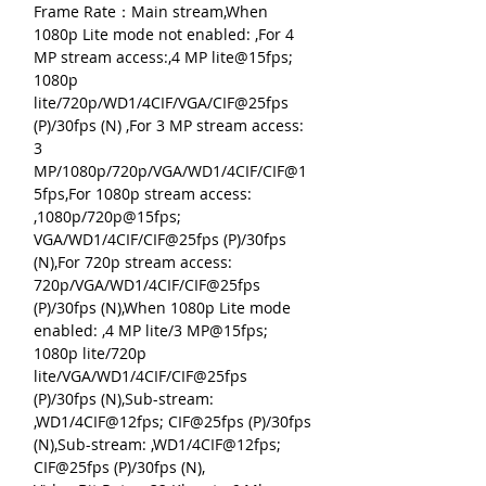
Frame Rate：Main stream,When
1080p Lite mode not enabled: ,For 4
MP stream access:,4 MP lite@15fps;
1080p
lite/720p/WD1/4CIF/VGA/CIF@25fps
(P)/30fps (N) ,For 3 MP stream access:
3
MP/1080p/720p/VGA/WD1/4CIF/CIF@1
5fps,For 1080p stream access:
,1080p/720p@15fps;
VGA/WD1/4CIF/CIF@25fps (P)/30fps
(N),For 720p stream access:
720p/VGA/WD1/4CIF/CIF@25fps
(P)/30fps (N),When 1080p Lite mode
enabled: ,4 MP lite/3 MP@15fps;
1080p lite/720p
lite/VGA/WD1/4CIF/CIF@25fps
(P)/30fps (N),Sub-stream:
,WD1/4CIF@12fps; CIF@25fps (P)/30fps
(N),Sub-stream: ,WD1/4CIF@12fps;
CIF@25fps (P)/30fps (N),