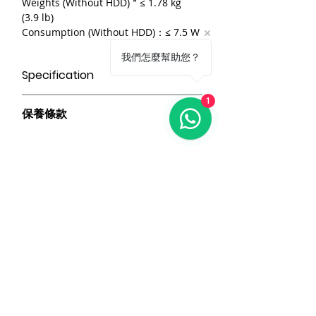
Weights (Without HDD)＂≤ 1.78 kg
(3.9 lb)
Consumption (Without HDD)：≤ 7.5 W
我們怎麼幫助您？
Specification
8 通道和 1 HDD 1U DVR
1
保養條款
高效的 H.265 pro+ 壓縮技術
編碼能力高達 1080p @ 15 fps
請妥善保管購買發票，以作為購買證
5路信號自適應輸入
明及維修憑證。
（HDTVI/AHD/CVI/CVBS/IP）
憑購買發票，全系列產品享 1 年保
最多可連接12台網絡攝像機
固。
批發報價查詢
產品皆有一年保固，原廠保留產品規格修
改權利，請以實際收到貨品為準。
相關產品
a. 保固範圍內： 符合保固範圍內之產
品，若經界定為到貨即損者，如需退換
貨，原廠將提供新品以代替維修，相關產
報價查詢
報價查詢
品費用及運費由 MetaMall.hk 官方負
擔。