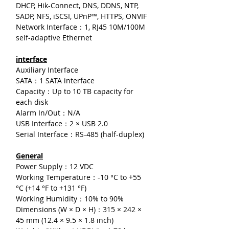
DHCP, Hik-Connect, DNS, DDNS, NTP,
SADP, NFS, iSCSI, UPnP™, HTTPS, ONVIF
Network Interface：1, RJ45 10M/100M
self-adaptive Ethernet
interface
Auxiliary Interface
SATA：1 SATA interface
Capacity：Up to 10 TB capacity for
each disk
Alarm In/Out：N/A
USB Interface：2 × USB 2.0
Serial Interface：RS-485 (half-duplex)
General
Power Supply：12 VDC
Working Temperature：-10 °C to +55
°C (+14 °F to +131 °F)
Working Humidity：10% to 90%
Dimensions (W × D × H)：315 × 242 ×
45 mm (12.4 × 9.5 × 1.8 inch)