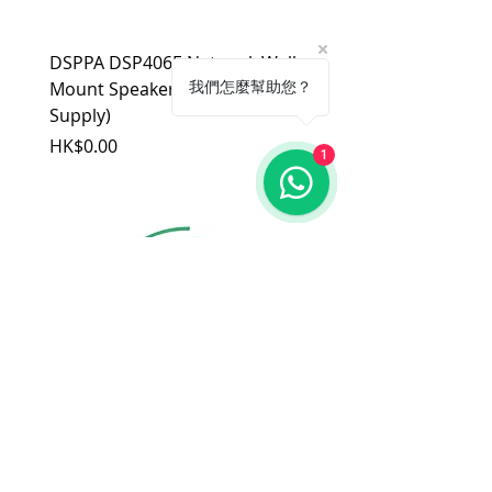
戶自行負擔。
(2). 上述情形下，建議消費者重新購買
DSPPA DSP406E Network Wall
DSPPA DSP225NM Teac
新品。 如遇產品問題，請聯絡
MetaMall.hk官方客服
Mount Speaker (PoE Power
Speaker
我們怎麼幫助您？
(Service@metamall.hk)，經界定符合
Supply)
價格
HK$0.00
退換貨資格者，我們將安排與您聯
價格
HK$0.00
繫，並提供寄送資訊。
1
適用地區：本服務只適用指定區域，若產
品不在規定地區購買，或產品移至其他國
家，本維修保養自動失效。
收到產品後，請先務必立即檢查是否有缺
件或新品不良，若發現有新品不良之疑
慮，請勿使用，保持產品全新及完整，並
請於七日內，與我們聯繫做更換哦！
注意！超過七日恕不接受退貨。
商品因拍攝關係顏色可能略有差異，請依
實際商品為主。
購物指南
付款方式
關於
我
們
​銷售條款
批發及商務​合作