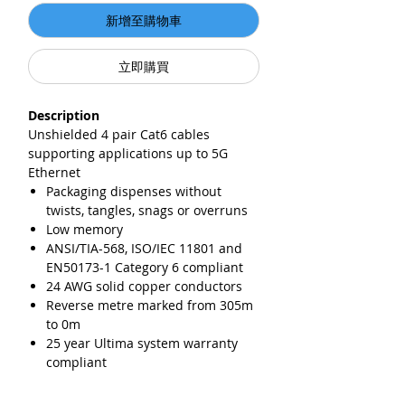
新增至購物車
立即購買
Description
Unshielded 4 pair Cat6 cables
supporting applications up to 5G
Ethernet
Packaging dispenses without
twists, tangles, snags or overruns
Low memory
ANSI/TIA-568, ISO/IEC 11801 and
EN50173-1 Category 6 compliant
24 AWG solid copper conductors
Reverse metre marked from 305m
to 0m
25 year Ultima system warranty
compliant