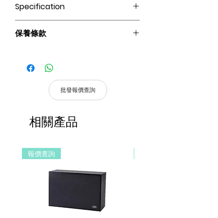
Specification
灰色超六類標準電腦線 305米
保養條款
請妥善保管購買發票，以作為購買證
明及維修憑證。
憑購買發票，全系列產品享 1 年保
固。
批發報價查詢
產品皆有一年保固，原廠保留產品規格修
改權利，請以實際收到貨品為準。
相關產品
a. 保固範圍內： 符合保固範圍內之產
品，若經界定為到貨即損者，如需退換
貨，原廠將提供新品以代替維修，相關產
報價查詢
報價查詢
品費用及運費由 MetaMall.hk 官方負
擔。
b. 保固範圍外：
(1). 產品已超過原廠提供之保固期限，
或於保固期限內因人為因素導致故障
損壞或經判定非屬到貨即損者，如需
退換貨，相關產品費用及運費需由客