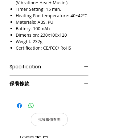
(Vibration+ Heat+ Music )
Timer Setting: 15 min.
Heating Pad temperature: 40~42℃
Materials: ABS, PU
Battery: 100mAh
Dimension: 230x100x120
Weight: 232g
Certification: CE/FCC/ RoHS
Specification
180度可摺便攜
保養條款
舒緩眼部疲勞
適度熱力按摩
請妥善保管購買發票，以作為購買證
內置音樂播放
明及維修憑證。
可調頭帶鬆緊
憑購買發票，全系列產品享 7天保固。
15分鐘計時器
批發報價查詢
產品皆有7天保固，原廠保留產品規格修
改權利，請以實際收到貨品為準。
a. 保固範圍內： 符合保固範圍內之產