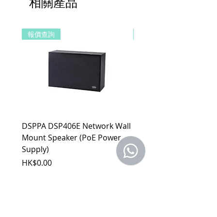
相關產品
品，若經界定為到貨即損者，如需退換
貨，原廠將提供新品以代替維修，相關產
品費用及運費由 MetaMall.hk 官方負
報價查詢
報價查詢
擔。
b. 保固範圍外：
(1). 產品已超過原廠提供之保固期限，
或於保固期限內因人為因素導致故障
損壞或經判定非屬到貨即損者，如需
退換貨，相關產品費用及運費需由客
戶自行負擔。
(2). 上述情形下，建議消費者重新購買
新品。 如遇產品問題，請聯絡
DSPPA DSP406E Network Wall
DSPPA DSP225NM Teac
MetaMall.hk官方客服
(Service@metamall.hk)，經界定符合
Mount Speaker (PoE Power
Speaker
退換貨資格者，我們將安排與您聯
Supply)
價格
HK$0.00
繫，並提供寄送資訊。
價格
HK$0.00
適用地區：本服務只適用指定區域，若產
品不在規定地區購買，或產品移至其他國
家，本維修保養自動失效。
收到產品後，請先務必立即檢查是否有缺
件或新品不良，若發現有新品不良之疑