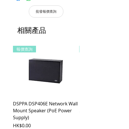
憑購買發票，全系列產品享 7天保固。
批發報價查詢
產品皆有7天保固，原廠保留產品規格修
改權利，請以實際收到貨品為準。
a. 保固範圍內： 符合保固範圍內之產
相關產品
品，若經界定為到貨即損者，如需退換
貨，原廠將提供新品以代替維修，相關產
品費用及運費由 MetaMall.hk 官方負
報價查詢
報價查詢
擔。
b. 保固範圍外：
(1). 產品已超過原廠提供之保固期限，
或於保固期限內因人為因素導致故障
損壞或經判定非屬到貨即損者，如需
退換貨，相關產品費用及運費需由客
戶自行負擔。
(2). 上述情形下，建議消費者重新購買
新品。 如遇產品問題，請聯絡
DSPPA DSP406E Network Wall
DSPPA DSP225NM Teac
MetaMall.hk官方客服
(Service@metamall.hk)，經界定符合
Mount Speaker (PoE Power
Speaker
退換貨資格者，我們將安排與您聯
Supply)
價格
HK$0.00
繫，並提供寄送資訊。
價格
HK$0.00
適用地區：本服務只適用指定區域，若產