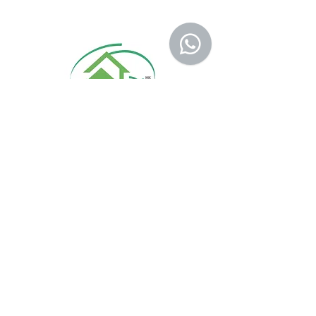
品不在規定地區購買，或產品移至其他國
家，本維修保養自動失效。
收到產品後，請先務必立即檢查是否有缺
件或新品不良，若發現有新品不良之疑
慮，請勿使用，保持產品全新及完整，並
請於七日內，與我們聯繫做更換哦！
注意！超過七日恕不接受退貨。
商品因拍攝關係顏色可能略有差異，請依
實際商品為主。
購物指南
付款方式
關於
我
們
​銷售條款
批發及商務​合作
​送貨及退貨政策
​工程報價及查詢
私隱及政策條款
產品保養登記
Follow Us On: