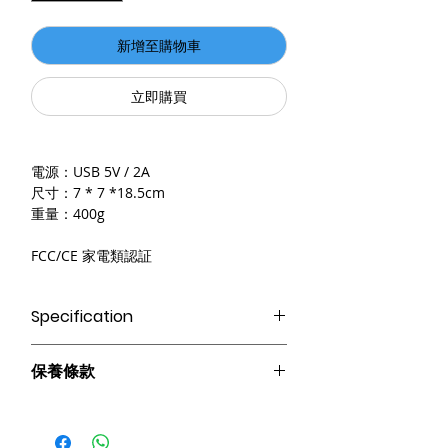
新增至購物車
立即購買
電源：USB 5V / 2A
尺寸：7 * 7 *18.5cm
重量：400g
FCC/CE 家電類認証
Specification
共六種功能，包括負離子、殺菌、
保養條款
HEPA、空氣淨化
紫外光除菌技術，有效過濾空氣中有
請妥善保管購買發票，以作為購買證
害物質
明及維修憑證。
細小，適合放檯面