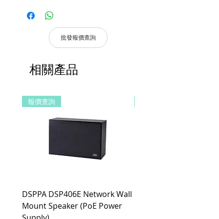
水杯多種功能；
明及維修憑證。
【兩檔調節】I 檔持續燉煮 ，II 檔600W
憑購買發票，全系列產品享7天 1換1
沸騰燒水，燒開自動跳斷；
服務。
【600W快速沸騰】鮮活好水不久等，煮
批發報價查詢
水快人一步，杯杯新鮮現煮
適用地區：本服務只適用指定區域，若產
【健康材質】316母嬰級不鏽鋼材質選
品不在規定地區購買，或產品移至其他國
擇，耐腐蝕耐高溫，每一口都安心；
相關產品
家，本維修保養自動失效。
【機身可拆洗】小縫隙也能清理到位，不
收到產品後，請先務必立即檢查是否有缺
易藏污納垢。
件或新品不良，若發現有新品不良之疑
報價查詢
報價查詢
慮，請勿使用，保持產品全新及完整，並
請於七日內，與我們聯繫做更換哦！
注意！超過七日恕不接受退貨。
商品因拍攝關係顏色可能略有差異，請依
實際商品為主。
清貨產品皆有7天 1換1服務，原廠保留產
品規格修改權利，請以實際收到貨品為
準。
DSPPA DSP406E Network Wall
DSPPA DSP225NM Teac
a. 保固範圍內： 符合保固範圍內之產
品，若經界定為到貨即損者，如需退換
Mount Speaker (PoE Power
Speaker
貨，原廠將提供新品以代替維修，相關產
Supply)
價格