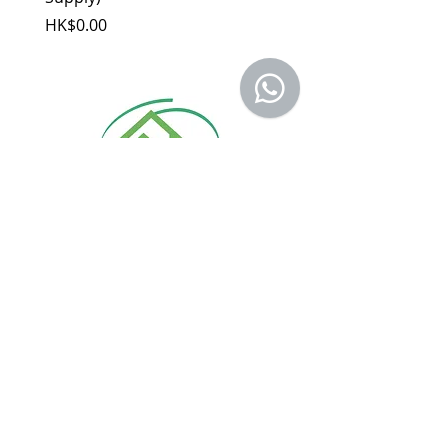
HK$0.00
品費用及運費由 MetaMall.hk 官方負
價格
HK$0.00
擔。
b. 保固範圍外：
(1). 產品已超過原廠提供之保固期限，或
於保固期限內因人為因素導致故障損壞或
經判定非屬到貨即損者，如需退換貨，相
關產品費用及運費需由客戶自行負擔。
(2). 上述情形下，建議消費者重新購買新
品。 如遇產品問題，請聯絡
MetaMall.hk官方客服
(Service@metamall.hk)，經界定符合退
換貨資格者，我們將安排與您聯繫，並提
購物指南
供寄送資訊。
付款方式
關於
我
們
​銷售條款
批發及商務​合作
​送貨及退貨政策
​工程報價及查詢
私隱及政策條款
產品保養登記
Follow Us On: