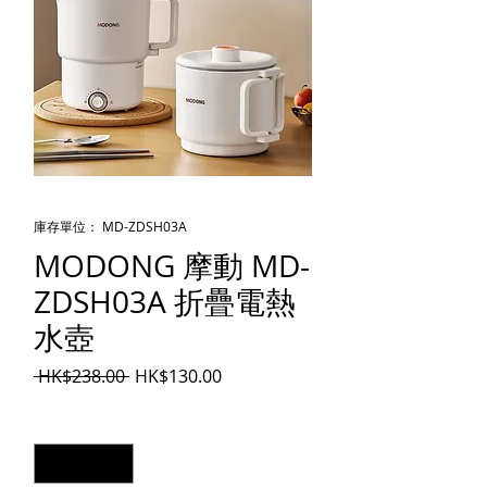
庫存單位： MD-ZDSH03A
MODONG 摩動 MD-
ZDSH03A 折疊電熱
水壺
一般價格
促銷價格
 HK$238.00 
HK$130.00
數量
*