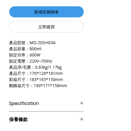
新增至購物車
立即購買
產品型號：MD-ZDSH03A
產品容量：800ml
額定功率：600W
額定電壓：220V~/50Hz
產品淨/毛重：0.83kg/1.17kg
產品尺寸：170*128*181mm
彩箱尺寸：183*165*150mm
郵購箱尺寸：190*171*158mm
Specification
【折疊好收納】疊套式較好收納不佔地，
保養條款
手把可折疊，方便攜帶旅行；
【一機多用】電熱水壺/泡麵碗/電煮鍋/飲
請妥善保管購買發票，以作為購買證