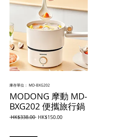
庫存單位： MD-BXG202
MODONG 摩動 MD-
BXG202 便攜旅行鍋
一般價格
促銷價格
 HK$338.00 
HK$150.00
數量
*