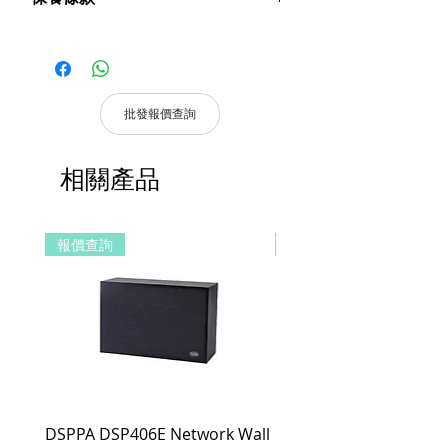
後的高度約115mm，輕盈便攜；
【一鍋多用】電煮鍋/燒水壺/泡麵碗/蒸
請妥善保管購買發票，以作為購買證
籠/煎鍋5合1，出差旅行只帶它；
明及維修憑證。
【支援多國使用】110/220V雙電壓，自
憑購買發票，全系列產品享7天 1換1
由切換，多國通用；
服務。
【百搭發熱盤】輕鬆駕馭多種器皿，滿足
批發報價查詢
日常使用不閒置；
適用地區：本服務只適用指定區域，若產
【不沾塗層內膽】煎烤不沾鍋不糊底，放
品不在規定地區購買，或產品移至其他國
心沖洗，潔淨如新；
相關產品
家，本維修保養自動失效。
【多配置】配置煮鍋、煎鍋、蒸架，煮/
收到產品後，請先務必立即檢查是否有缺
涮/燉/煎/炒/烙/蒸，樣樣精通。
件或新品不良，若發現有新品不良之疑
報價查詢
報價查詢
慮，請勿使用，保持產品全新及完整，並
請於七日內，與我們聯繫做更換哦！
注意！超過七日恕不接受退貨。
商品因拍攝關係顏色可能略有差異，請依
實際商品為主。
清貨產品皆有7天 1換1服務，原廠保留產
品規格修改權利，請以實際收到貨品為
準。
DSPPA DSP406E Network Wall
DSPPA DSP225NM Teac
a. 保固範圍內： 符合保固範圍內之產