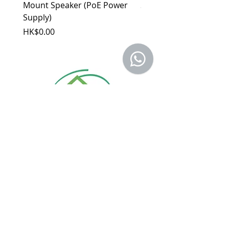
品，若經界定為到貨即損者，如需退換
Mount Speaker (PoE Power
Speaker
貨，原廠將提供新品以代替維修，相關產
Supply)
價格
HK$0.00
品費用及運費由 MetaMall.hk 官方負
價格
HK$0.00
擔。
b. 保固範圍外：
(1). 產品已超過原廠提供之保固期限，或
於保固期限內因人為因素導致故障損壞或
經判定非屬到貨即損者，如需退換貨，相
關產品費用及運費需由客戶自行負擔。
(2). 上述情形下，建議消費者重新購買新
品。 如遇產品問題，請聯絡
MetaMall.hk官方客服
(Service@metamall.hk)，經界定符合退
換貨資格者，我們將安排與您聯繫，並提
購物指南
供寄送資訊。
付款方式
關於
我
們
​銷售條款
批發及商務​合作
​送貨及退貨政策
​工程報價及查詢
私隱及政策條款
產品保養登記