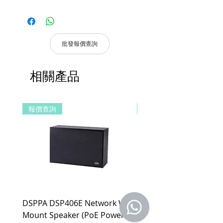
請妥善保管購買發票，以作為購買證
Phoenix 立體聲音訊輸出端口
明及維修憑證。
● 輸入輸出最高支援4K@60,4:4:4，向
憑購買發票，全系列產品享 2 年保
下相容
固。
●4K 縮放器將輸入解析度轉換為顯示
批發報價查詢
器的原始分辨率
產品皆有一年保固，原廠保留產品規格修
● 輸入影像剪輯
改權利，請以實際收到貨品為準。
● 車站識別顯示
相關產品
a. 保固範圍內： 符合保固範圍內之產
● 輸入可選測試影像
品，若經界定為到貨即損者，如需退換
● 輸出矩陣或單層拼接
貨，原廠將提供新品以代替維修，相關產
● 輸出可選測試影像
報價查詢
報價查詢
品費用及運費由 MetaMall.hk 官方負
●支援LED拼接
擔。
● 支援滾動文字
b. 保固範圍外：
● 獨立音訊和紅外線切換
(1). 產品已超過原廠提供之保固期限，
● 圖形化網頁控制
或於保固期限內因人為因素導致故障
●全數位無縫切換技術
損壞或經判定非屬到貨即損者，如需
●多種控制方式，包括前按鍵面板LCD
退換貨，相關產品費用及運費需由客
控制、RS232控制、含RJ45埠的
戶自行負擔。
TCP/IP控制，讓控制更加靈活
(2). 上述情形下，建議消費者重新購買
DSPPA DSP406E Network Wall
DSPPA DSP225NM Teac
新品。 如遇產品問題，請聯絡
MetaMall.hk官方客服
Mount Speaker (PoE Power
Speaker