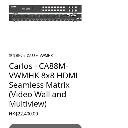
庫存單位： CA88M-VWMHK
Carlos - CA88M-
VWMHK 8x8 HDMI
Seamless Matrix
(Video Wall and
Multiview)
價格
HK$22,400.00