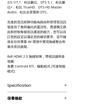
2/5.1/7.1、杜比數位、DTS 5.1、杜比數
位+、杜比 TrueHD、DTS-HD Master
Audio、杜比全景聲和 DTS。
先進的音訊矩陣功能為路由和管理音訊訊
號提供了無與倫比的靈活性。透過獨立路
由和控制每個音訊通道的能力，您可以自
訂您的設定以滿足您的確切要求。這可確
保在任何專業 AV 環境中實現無縫整合和
最佳音訊效能。
8x8 HDMI 2.0 無縫矩陣，帶視訊牆和多
視圖
免費 Control4 RTI、驅動程式 (可接智能
模式)
Specification
●8路HDMI輸入，8路HDMI輸出，即
保養條款
時無縫切換
●8 個光纖音訊輸出端口和 8 個 5 針