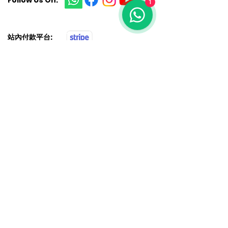
Follow Us On:
1
​站內付款平台:
訂閱我們的最新產品優惠 • 不要錯過！
電子信箱
加入
聯絡我們
Office/Whatsapp：852-62668089
Email：
Service@metamall.hk
Room 13, 9/F, Hewlett Centre, 54 Hoi Yuen
Road, Kwun Tong, Hong Kong
觀塘開源道54號豐利中心9樓13室
Copyright © 2025 by Meta Mall AI Group Limited. All rights reserved